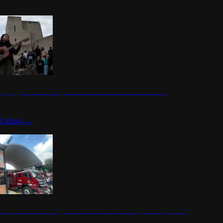
n programa cultural que transforma la identidad mexicana
Cultura
→
rena y alcaldesa inauguran estación de bomberos para los pueblos