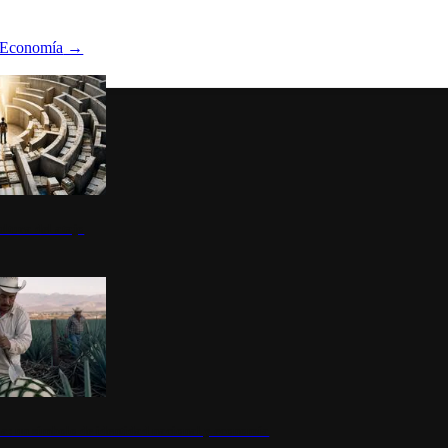
Economía
→
ltura del atajo
la: un símbolo de identidad nacional y economía