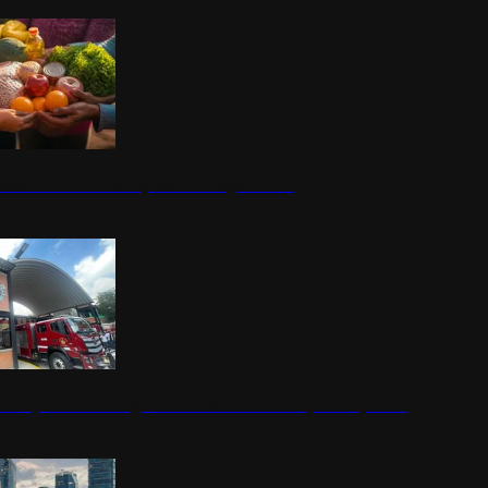
nestar Guerrero: Un impulso social significativo
rena y alcaldesa inauguran estación de bomberos para los pueblos