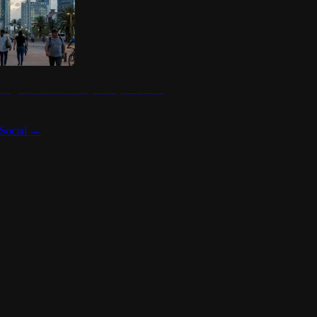
 seguridad en México y su impacto social
Social
→