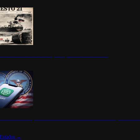
ermite durante un mes la compra de petróleo ruso en tránsito
s de ChatGPT se disparan en Estados Unidos tras acuerdo con el Departamento 
Estados
→