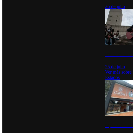
26 de julio
México Canta: U
25 de julio
Ver más sobre
Estados
Diputados de Mo