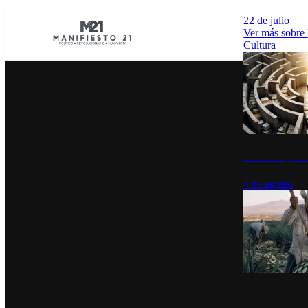
22 de julio
Ver más sobre
Cultura
La UNAM y la cu
4 de agosto
El Día del Tequi