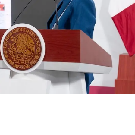
xico impulsa
talece al peso:
baum