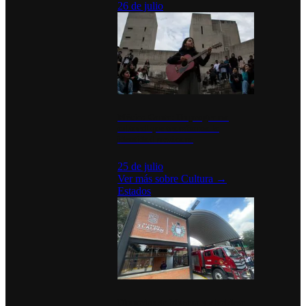
26 de julio
México Canta: Un programa
cultural que transforma la
identidad mexicana
25 de julio
Ver más sobre
Cultura
→
Estados
Diputados de Morena y alcaldesa