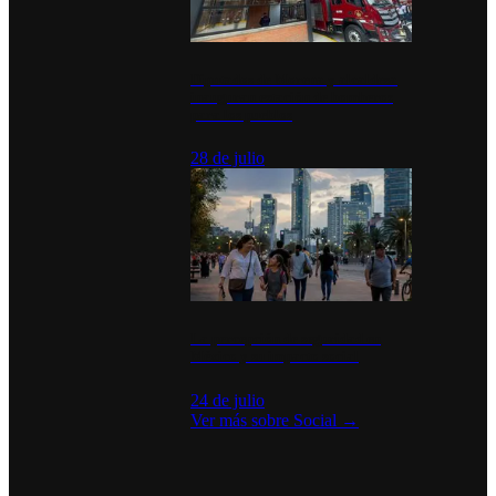
Diputados de Morena y alcaldesa
inauguran estación de bomberos
para los pueblos
28 de julio
La percepción de seguridad en
México y su impacto social
24 de julio
Ver más sobre
Social
→