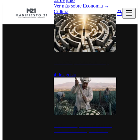
22 de julio
Ver más sobre
Economía
→
Cultura
La UNAM y la cultura del atajo
4 de agosto
El Día del Tequila: un símbolo de
identidad nacional y economía