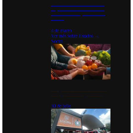
Desinstalaciones de ChatGPT se
disparan en Estados Unidos tras
acuerdo con el Departamento de
Defensa
4 de marzo
Ver más sobre
Estados
→
Social
Tianguis del Bienestar Guerrero:
Un impulso social significativo
30 de julio