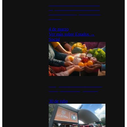
Desinstalaciones de ChatGPT se
disparan en Estados Unidos tras
acuerdo con el Departamento de
Defensa
4 de marzo
Ver más sobre
Estados
→
Social
Tianguis del Bienestar Guerrero:
Un impulso social significativo
30 de julio