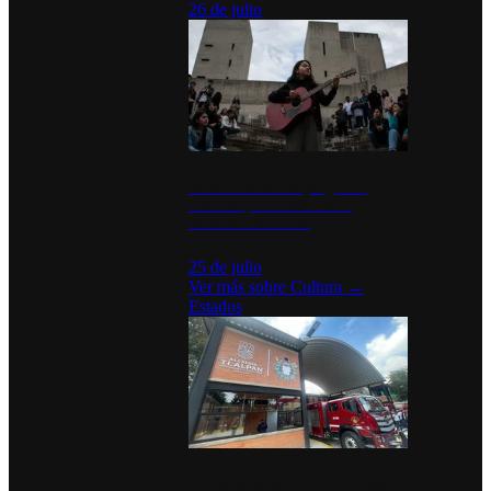
26 de julio
México Canta: Un programa
cultural que transforma la
identidad mexicana
25 de julio
Ver más sobre
Cultura
→
Estados
Diputados de Morena y alcaldesa