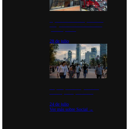
Diputados de Morena y alcaldesa
inauguran estación de bomberos
para los pueblos
28 de julio
La percepción de seguridad en
México y su impacto social
24 de julio
Ver más sobre
Social
→