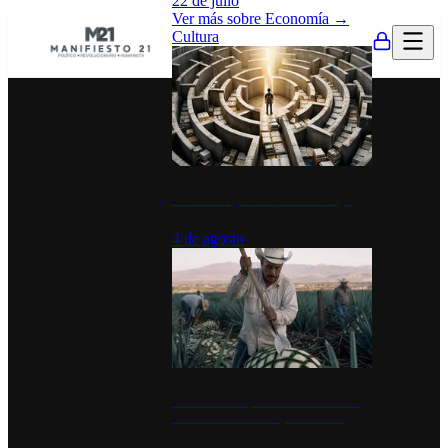
22 de julio
Ver más sobre
Economía
→
Cultura
La UNAM y la cultura del atajo
4 de agosto
El Día del Tequila: un símbolo de
identidad nacional y economía