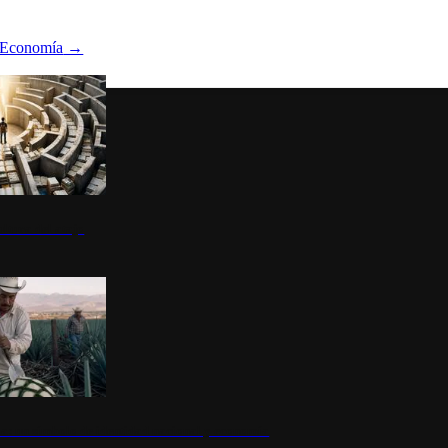
Economía
→
ltura del atajo
la: un símbolo de identidad nacional y economía