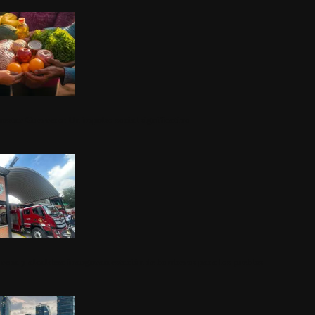
nestar Guerrero: Un impulso social significativo
rena y alcaldesa inauguran estación de bomberos para los pueblos