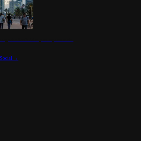
 seguridad en México y su impacto social
Social
→