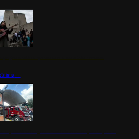
n programa cultural que transforma la identidad mexicana
Cultura
→
rena y alcaldesa inauguran estación de bomberos para los pueblos