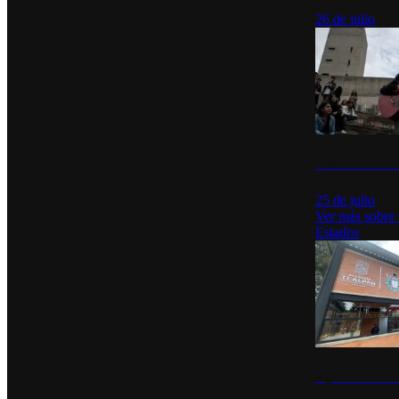
26 de julio
México Canta: U
25 de julio
Ver más sobre
Estados
Diputados de Mo