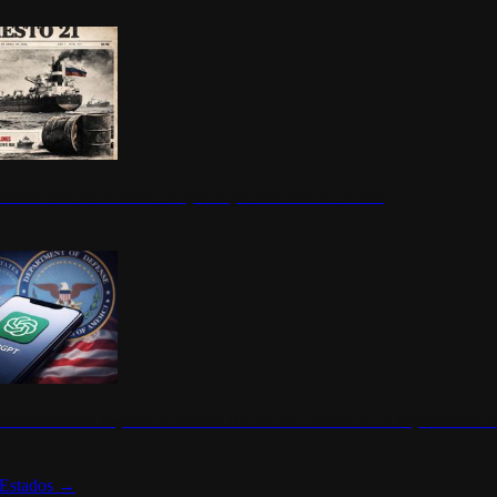
ermite durante un mes la compra de petróleo ruso en tránsito
s de ChatGPT se disparan en Estados Unidos tras acuerdo con el Departamento 
Estados
→