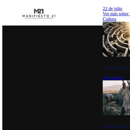
22 de julio
Ver más sobre
Cultura
La UNAM y la cu
4 de agosto
El Día del Tequi