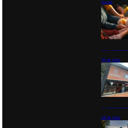
Social
Tianguis del Bie
30 de julio
Diputados de Mo
28 de julio