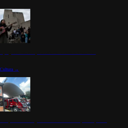
n programa cultural que transforma la identidad mexicana
Cultura
→
rena y alcaldesa inauguran estación de bomberos para los pueblos