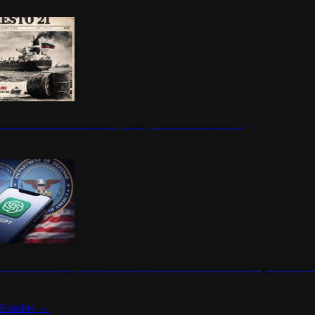
ermite durante un mes la compra de petróleo ruso en tránsito
s de ChatGPT se disparan en Estados Unidos tras acuerdo con el Departamento 
Estados
→