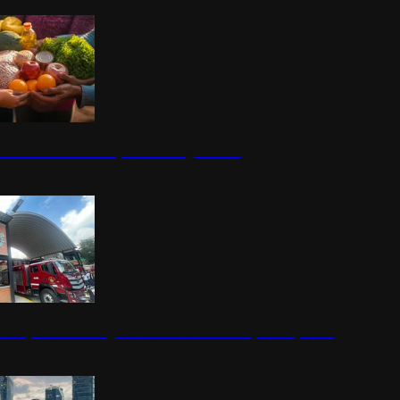
nestar Guerrero: Un impulso social significativo
rena y alcaldesa inauguran estación de bomberos para los pueblos