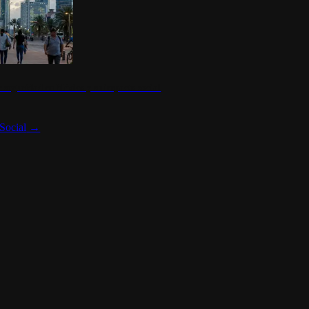
 seguridad en México y su impacto social
Social
→