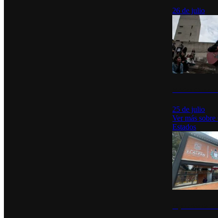
26 de julio
México Canta: U
25 de julio
Ver más sobre
Estados
Diputados de Mo