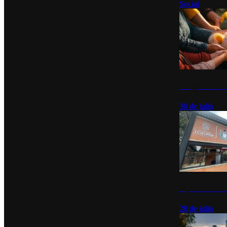
Social
Tianguis del Bie
30 de julio
Diputados de Mo
28 de julio