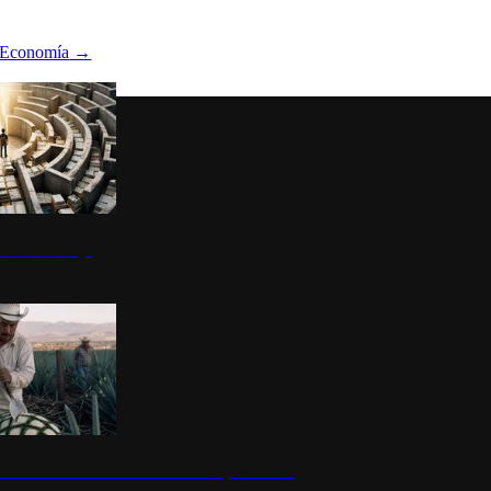
Economía
→
ltura del atajo
la: un símbolo de identidad nacional y economía