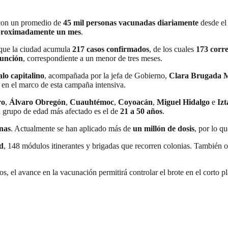
con un promedio de
45 mil personas vacunadas diariamente
desde el 
proximadamente un mes
.
 que la ciudad acumula
217 casos confirmados
, de los cuales
173 corr
función
, correspondiente a un menor de tres meses.
lo capitalino
, acompañada por la jefa de Gobierno,
Clara Brugada 
en el marco de esta campaña intensiva.
ro
,
Álvaro Obregón
,
Cuauhtémoc
,
Coyoacán
,
Miguel Hidalgo
e
Iz
el grupo de edad más afectado es el de
21 a 50 años
.
onas
. Actualmente se han aplicado más de
un millón de dosis
, por lo q
ud
, 148 módulos itinerantes y brigadas que recorren colonias. También o
, el avance en la vacunación permitirá controlar el brote en el corto pl