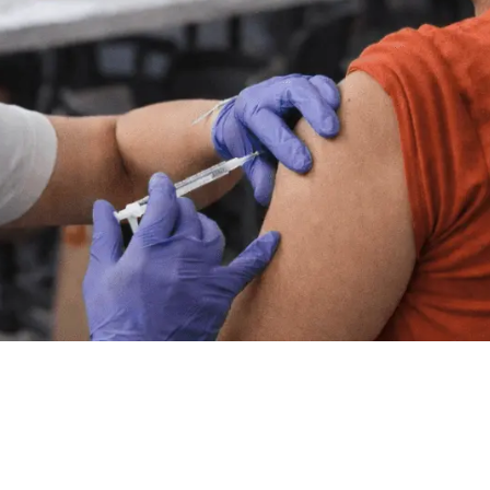
mil personas al
ampión; buscan
n un mes