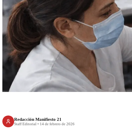
RECIENTE
CDMX vacuna a 45 
día contra el sar
inmunidad e
Redacción Manifiesto 21
Staff Editorial
•
14 de febrero de 2026