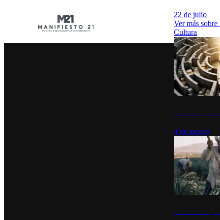
22 de julio
Ver más sobre
Cultura
La UNAM y la cu
4 de agosto
El Día del Tequi