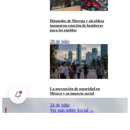
Diputados de Morena y alcaldesa
inauguran estación de bomberos
para los pueblos
28 de julio
La percepción de seguridad en
México y su impacto social
24 de julio
Ver más sobre
Social
→