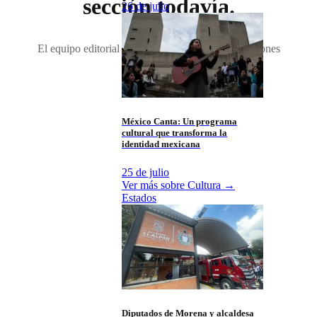
sección todavía.
26 de julio
El equipo editorial aún no ha transferido publicaciones
para
Salud
.
México Canta: Un programa
cultural que transforma la
identidad mexicana
25 de julio
Ver más sobre
Cultura
→
Estados
Diputados de Morena y alcaldesa