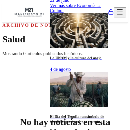
22 de julio
Ver más sobre
Economía
→
Cultura
ARCHIVO DE NOTICIAS
Salud
Mostrando
0
artículos publicados históricos.
La UNAM y la cultura del atajo
4 de agosto
El Día del Tequila: un símbolo de
No hay noticias en esta
identidad nacional y economía