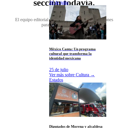
sección todavía.
26 de julio
El equipo editorial aún no ha transferido publicaciones
para
Educaci%C3%B3n
.
México Canta: Un programa
cultural que transforma la
identidad mexicana
25 de julio
Ver más sobre
Cultura
→
Estados
Diputados de Morena y alcaldesa