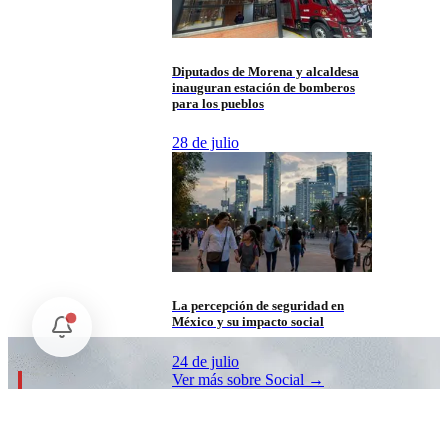
Diputados de Morena y alcaldesa
inauguran estación de bomberos
para los pueblos
28 de julio
La percepción de seguridad en
México y su impacto social
24 de julio
Ver más sobre
Social
→