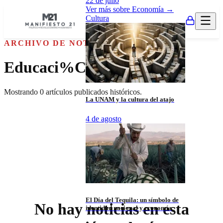
22 de julio
Ver más sobre
Economía
→
Cultura
ARCHIVO DE NOTICIAS
Educaci%C3%B3n
Mostrando
0
artículos publicados históricos.
La UNAM y la cultura del atajo
4 de agosto
El Día del Tequila: un símbolo de
No hay noticias en esta
identidad nacional y economía