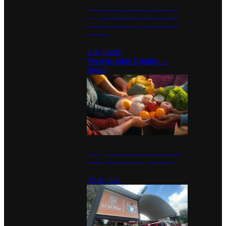
Desinstalaciones de ChatGPT se
disparan en Estados Unidos tras
acuerdo con el Departamento de
Defensa
4 de marzo
Ver más sobre
Estados
→
Social
Tianguis del Bienestar Guerrero:
Un impulso social significativo
30 de julio