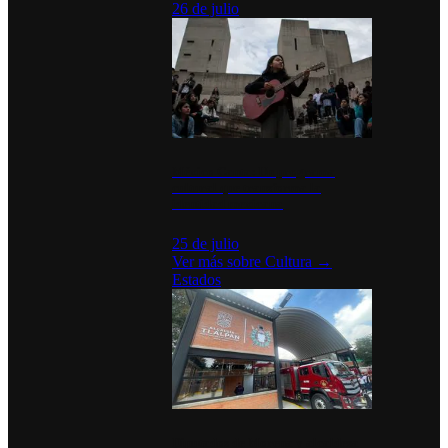
26 de julio
México Canta: Un programa
cultural que transforma la
identidad mexicana
25 de julio
Ver más sobre
Cultura
→
Estados
Diputados de Morena y alcaldesa