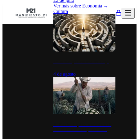
22 de julio
Ver más sobre
Economía
→
Cultura
La UNAM y la cultura del atajo
4 de agosto
El Día del Tequila: un símbolo de
identidad nacional y economía