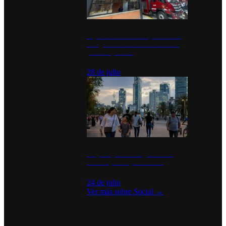
Diputados de Morena y alcaldesa
inauguran estación de bomberos
para los pueblos
28 de julio
La percepción de seguridad en
México y su impacto social
24 de julio
Ver más sobre
Social
→