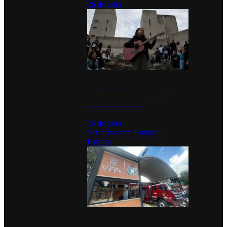
26 de julio
México Canta: Un programa
cultural que transforma la
identidad mexicana
25 de julio
Ver más sobre
Cultura
→
Estados
Diputados de Morena y alcaldesa