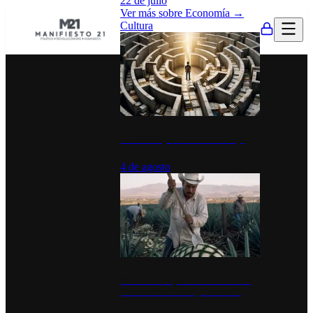
22 de julio
Ver más sobre
Economía
→
Cultura
La UNAM y la cultura del atajo
4 de agosto
El Día del Tequila: un símbolo de
identidad nacional y economía