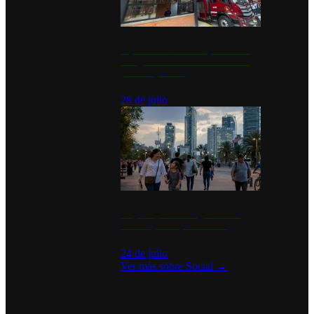
Diputados de Morena y alcaldesa
inauguran estación de bomberos
para los pueblos
28 de julio
La percepción de seguridad en
México y su impacto social
24 de julio
Ver más sobre
Social
→