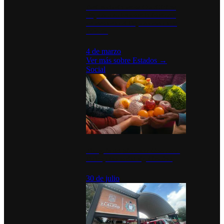
Desinstalaciones de ChatGPT se
disparan en Estados Unidos tras
acuerdo con el Departamento de
Defensa
4 de marzo
Ver más sobre
Estados
→
Social
Tianguis del Bienestar Guerrero:
Un impulso social significativo
30 de julio