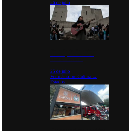
26 de julio
México Canta: Un programa
cultural que transforma la
identidad mexicana
25 de julio
Ver más sobre
Cultura
→
Estados
Diputados de Morena y alcaldesa