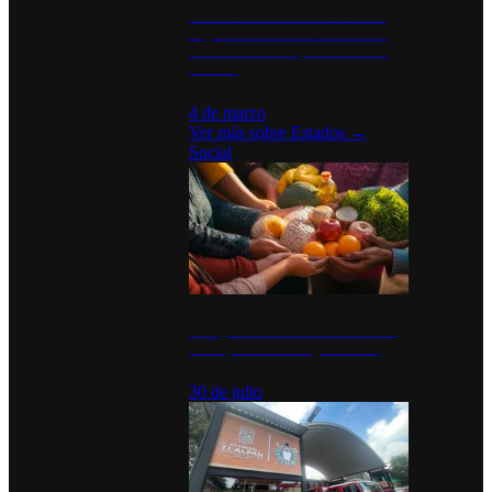
Desinstalaciones de ChatGPT se
disparan en Estados Unidos tras
acuerdo con el Departamento de
Defensa
4 de marzo
Ver más sobre
Estados
→
Social
Tianguis del Bienestar Guerrero:
Un impulso social significativo
30 de julio