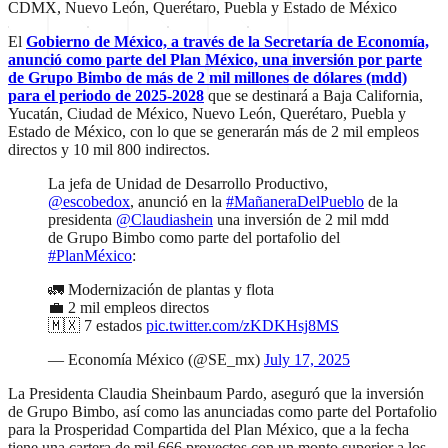
CDMX, Nuevo León, Querétaro, Puebla y Estado de México
El
Gobierno de México, a través de la Secretaría de Economía,
anunció como parte del Plan México, una inversión por parte
de Grupo Bimbo de más de 2 mil millones de dólares (mdd)
para el periodo de 2025-2028
que se destinará a Baja California,
Yucatán, Ciudad de México, Nuevo León, Querétaro, Puebla y
Estado de México, con lo que se generarán más de 2 mil empleos
directos y 10 mil 800 indirectos.
La jefa de Unidad de Desarrollo Productivo,
@escobedox
, anunció en la
#MañaneraDelPueblo
de la
presidenta
@Claudiashein
una inversión de 2 mil mdd
de Grupo Bimbo como parte del portafolio del
#PlanMéxico
:
🚛 Modernización de plantas y flota
💼 2 mil empleos directos
🇲🇽 7 estados
pic.twitter.com/zKDKHsj8MS
— Economía México (@SE_mx)
July 17, 2025
La Presidenta Claudia Sheinbaum Pardo, aseguró que la inversión
de Grupo Bimbo, así como las anunciadas como parte del Portafolio
para la Prosperidad Compartida del Plan México, que a la fecha
tiene una cartera de mil 666 proyectos con un monto superior a los