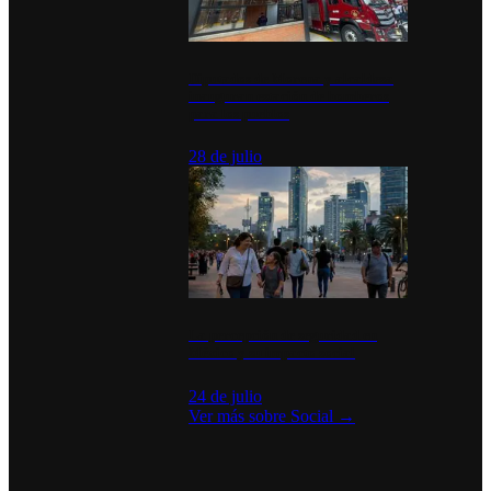
Diputados de Morena y alcaldesa
inauguran estación de bomberos
para los pueblos
28 de julio
La percepción de seguridad en
México y su impacto social
24 de julio
Ver más sobre
Social
→