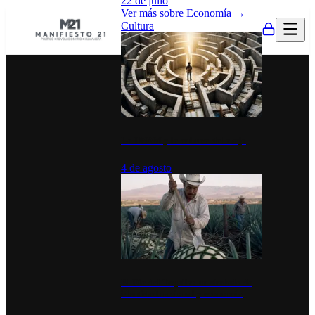
22 de julio
Ver más sobre
Economía
→
Cultura
La UNAM y la cultura del atajo
4 de agosto
El Día del Tequila: un símbolo de
identidad nacional y economía