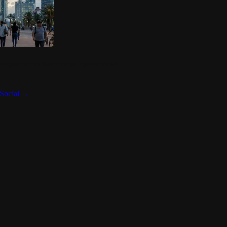
 seguridad en México y su impacto social
Social
→