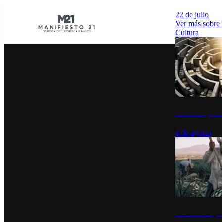
22 de julio
Ver más sobre
Cultura
La UNAM y la cu
4 de agosto
El Día del Tequi