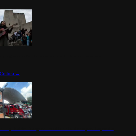
n programa cultural que transforma la identidad mexicana
Cultura
→
rena y alcaldesa inauguran estación de bomberos para los pueblos