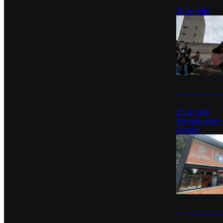
26 de julio
México Canta: U
25 de julio
Ver más sobre
Estados
Diputados de Mo