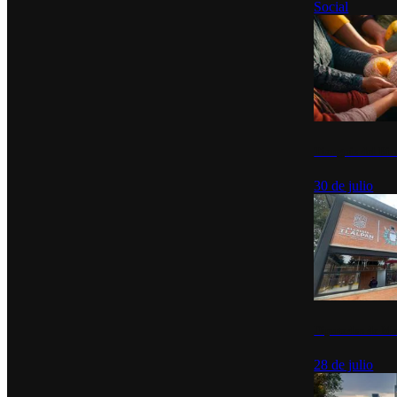
Social
Tianguis del Bie
30 de julio
Diputados de Mo
28 de julio