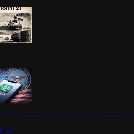
ermite durante un mes la compra de petróleo ruso en tránsito
s de ChatGPT se disparan en Estados Unidos tras acuerdo con el Departamento 
Estados
→