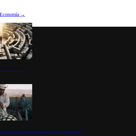
Economía
→
ltura del atajo
la: un símbolo de identidad nacional y economía