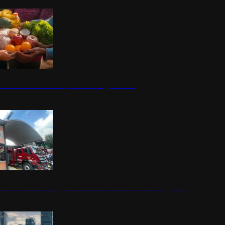
nestar Guerrero: Un impulso social significativo
rena y alcaldesa inauguran estación de bomberos para los pueblos