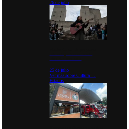
26 de julio
México Canta: Un programa
cultural que transforma la
identidad mexicana
25 de julio
Ver más sobre
Cultura
→
Estados
Diputados de Morena y alcaldesa