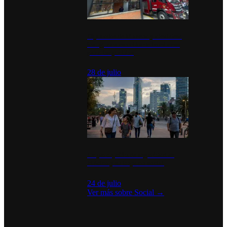
Diputados de Morena y alcaldesa
inauguran estación de bomberos
para los pueblos
28 de julio
La percepción de seguridad en
México y su impacto social
24 de julio
Ver más sobre
Social
→