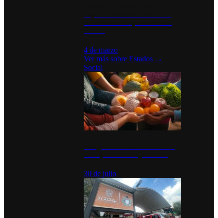
Desinstalaciones de ChatGPT se
disparan en Estados Unidos tras
acuerdo con el Departamento de
Defensa
4 de marzo
Ver más sobre
Estados
→
Social
Tianguis del Bienestar Guerrero:
Un impulso social significativo
30 de julio