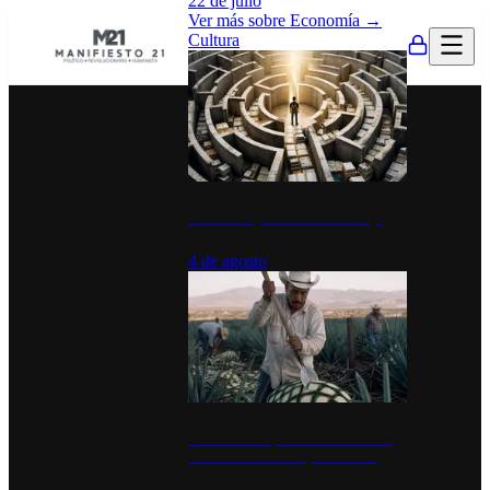
22 de julio
Ver más sobre
Economía
→
Cultura
La UNAM y la cultura del atajo
4 de agosto
El Día del Tequila: un símbolo de
identidad nacional y economía