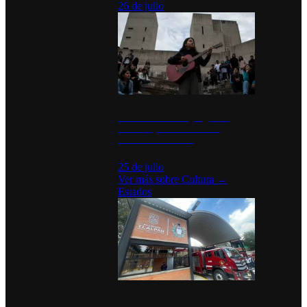
26 de julio
México Canta: Un programa
cultural que transforma la
identidad mexicana
25 de julio
Ver más sobre
Cultura
→
Estados
Diputados de Morena y alcaldesa