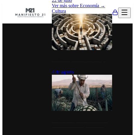
22 de julio
Ver más sobre
Economía
→
Cultura
La UNAM y la cultura del atajo
4 de agosto
El Día del Tequila: un símbolo de
identidad nacional y economía