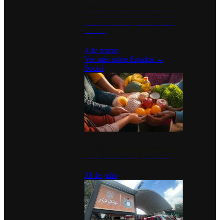
Desinstalaciones de ChatGPT se
disparan en Estados Unidos tras
acuerdo con el Departamento de
Defensa
4 de marzo
Ver más sobre
Estados
→
Social
Tianguis del Bienestar Guerrero:
Un impulso social significativo
30 de julio