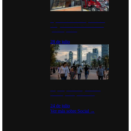
Diputados de Morena y alcaldesa
inauguran estación de bomberos
para los pueblos
28 de julio
La percepción de seguridad en
México y su impacto social
24 de julio
Ver más sobre
Social
→