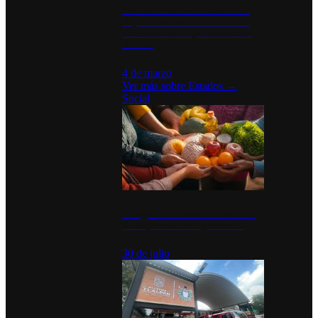
Desinstalaciones de ChatGPT se
disparan en Estados Unidos tras
acuerdo con el Departamento de
Defensa
4 de marzo
Ver más sobre
Estados
→
Social
Tianguis del Bienestar Guerrero:
Un impulso social significativo
30 de julio