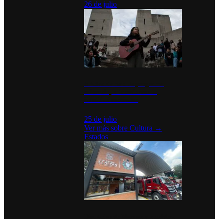
26 de julio
México Canta: Un programa
cultural que transforma la
identidad mexicana
25 de julio
Ver más sobre
Cultura
→
Estados
Diputados de Morena y alcaldesa