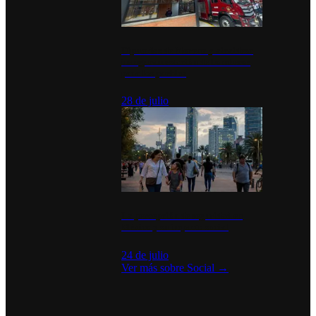
Diputados de Morena y alcaldesa
inauguran estación de bomberos
para los pueblos
28 de julio
La percepción de seguridad en
México y su impacto social
24 de julio
Ver más sobre
Social
→