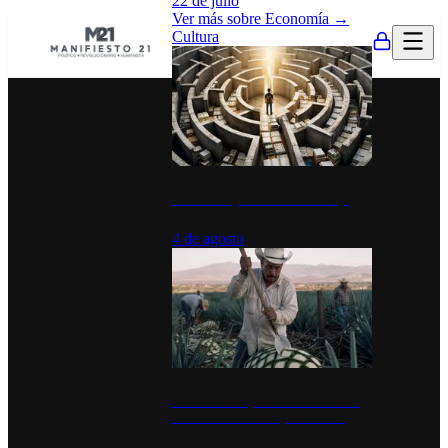
22 de julio
Ver más sobre
Economía
→
Cultura
La UNAM y la cultura del atajo
4 de agosto
El Día del Tequila: un símbolo de
identidad nacional y economía