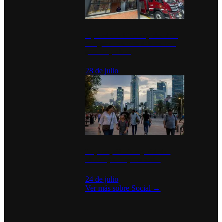
Diputados de Morena y alcaldesa
inauguran estación de bomberos
para los pueblos
28 de julio
La percepción de seguridad en
México y su impacto social
24 de julio
Ver más sobre
Social
→