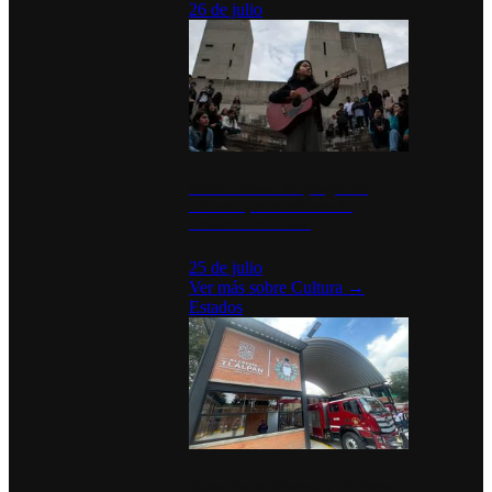
26 de julio
México Canta: Un programa
cultural que transforma la
identidad mexicana
25 de julio
Ver más sobre
Cultura
→
Estados
Diputados de Morena y alcaldesa