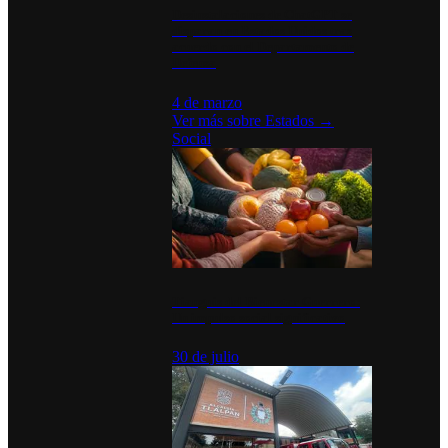
Desinstalaciones de ChatGPT se
disparan en Estados Unidos tras
acuerdo con el Departamento de
Defensa
4 de marzo
Ver más sobre
Estados
→
Social
Tianguis del Bienestar Guerrero:
Un impulso social significativo
30 de julio