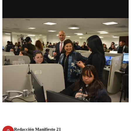
CDMX
911 celebra ocho años
atendiendo emergencias
ciudadanas
Redacción Manifiesto 21