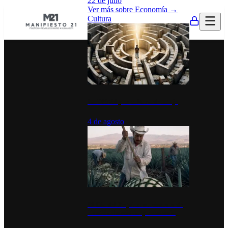
22 de julio
Ver más sobre
Economía
→
Cultura
La UNAM y la cultura del atajo
4 de agosto
El Día del Tequila: un símbolo de
identidad nacional y economía