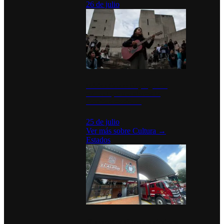
26 de julio
México Canta: Un programa
cultural que transforma la
identidad mexicana
25 de julio
Ver más sobre
Cultura
→
Estados
Diputados de Morena y alcaldesa