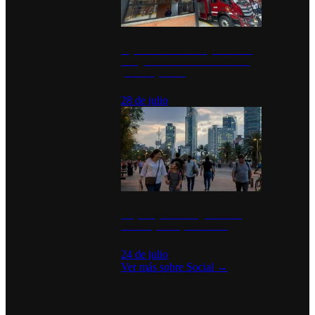
Diputados de Morena y alcaldesa
inauguran estación de bomberos
para los pueblos
28 de julio
La percepción de seguridad en
México y su impacto social
24 de julio
Ver más sobre
Social
→