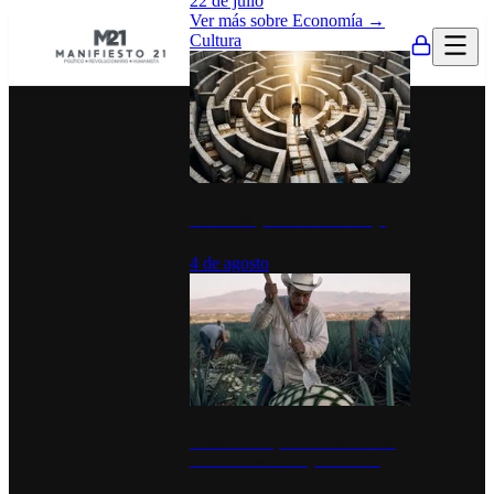
22 de julio
Ver más sobre
Economía
→
Cultura
La UNAM y la cultura del atajo
4 de agosto
El Día del Tequila: un símbolo de
identidad nacional y economía