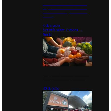
Desinstalaciones de ChatGPT se
disparan en Estados Unidos tras
acuerdo con el Departamento de
Defensa
4 de marzo
Ver más sobre
Estados
→
Social
Tianguis del Bienestar Guerrero:
Un impulso social significativo
30 de julio