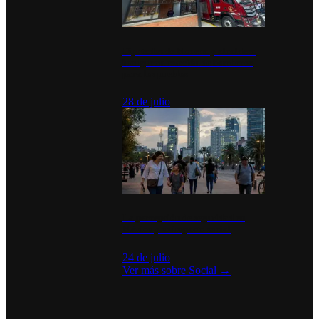
Diputados de Morena y alcaldesa
inauguran estación de bomberos
para los pueblos
28 de julio
La percepción de seguridad en
México y su impacto social
24 de julio
Ver más sobre
Social
→