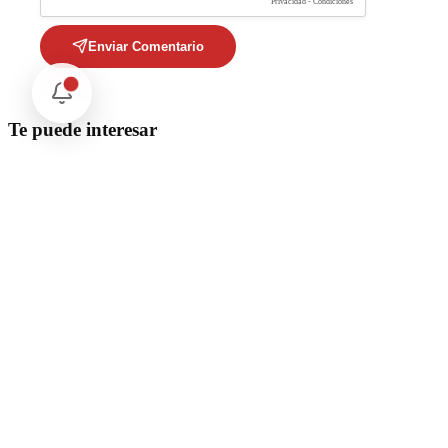
Privacidad - Condiciones
Enviar Comentario
Te puede interesar
Internacional
SpaceX Luna 2026: Implicaciones para la Exploración Espacial
Internacional
El arbitraje internacional en México: un triunfo para la
soberanía