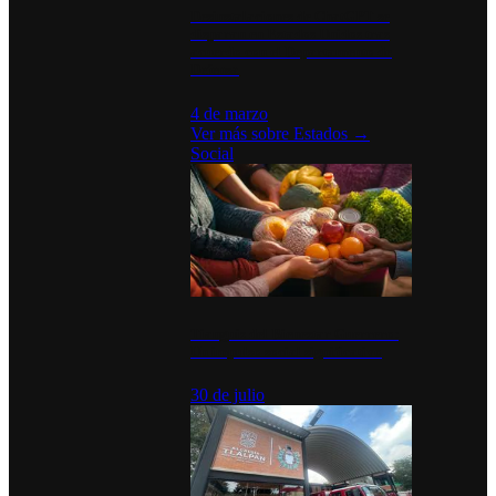
Desinstalaciones de ChatGPT se
disparan en Estados Unidos tras
acuerdo con el Departamento de
Defensa
4 de marzo
Ver más sobre
Estados
→
Social
Tianguis del Bienestar Guerrero:
Un impulso social significativo
30 de julio