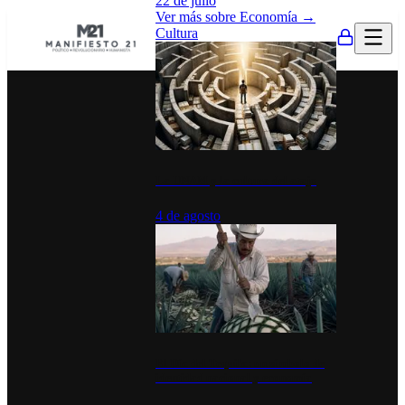
22 de julio
Ver más sobre
Economía
→
Cultura
La UNAM y la cultura del atajo
4 de agosto
El Día del Tequila: un símbolo de
identidad nacional y economía