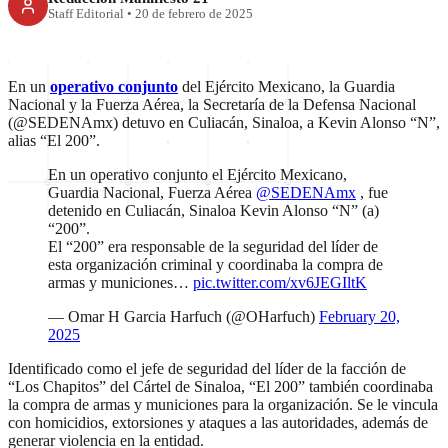
Staff Editorial
•
20 de febrero de 2025
En un
operativo conjunto
del Ejército Mexicano, la Guardia
Nacional y la Fuerza Aérea, la Secretaría de la Defensa Nacional
(@SEDENAmx) detuvo en Culiacán, Sinaloa, a Kevin Alonso “N”,
alias “El 200”.
En un operativo conjunto el Ejército Mexicano,
Guardia Nacional, Fuerza Aérea
@SEDENAmx
, fue
detenido en Culiacán, Sinaloa Kevin Alonso “N” (a)
“200”.
El “200” era responsable de la seguridad del líder de
esta organización criminal y coordinaba la compra de
armas y municiones…
pic.twitter.com/xv6JEGIltK
— Omar H Garcia Harfuch (@OHarfuch)
February 20,
2025
Identificado como el jefe de seguridad del líder de la facción de
“Los Chapitos” del Cártel de Sinaloa, “El 200” también coordinaba
la compra de armas y municiones para la organización. Se le vincula
con homicidios, extorsiones y ataques a las autoridades, además de
generar violencia en la entidad.