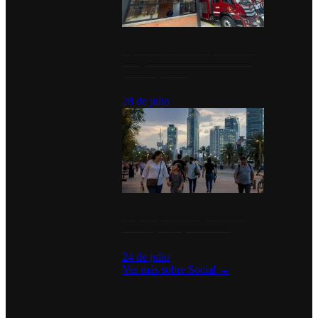
Diputados de Morena y alcaldesa
inauguran estación de bomberos
para los pueblos
28 de julio
La percepción de seguridad en
México y su impacto social
24 de julio
Ver más sobre
Social
→