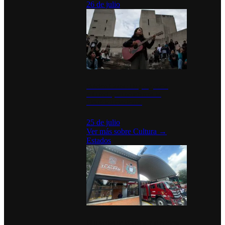
26 de julio
México Canta: Un programa
cultural que transforma la
identidad mexicana
25 de julio
Ver más sobre
Cultura
→
Estados
Diputados de Morena y alcaldesa