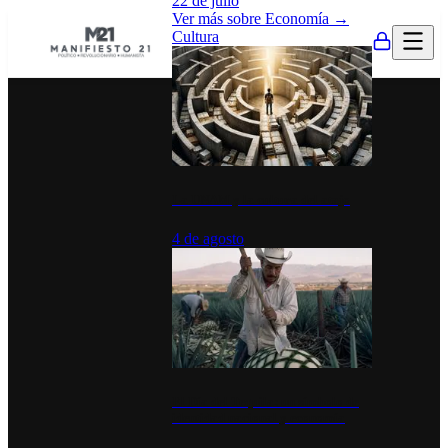
22 de julio
Ver más sobre
Economía
→
Cultura
La UNAM y la cultura del atajo
4 de agosto
El Día del Tequila: un símbolo de
identidad nacional y economía