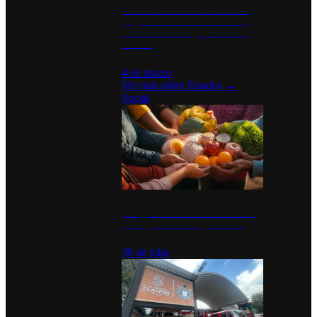
Desinstalaciones de ChatGPT se
disparan en Estados Unidos tras
acuerdo con el Departamento de
Defensa
4 de marzo
Ver más sobre
Estados
→
Social
Tianguis del Bienestar Guerrero:
Un impulso social significativo
30 de julio