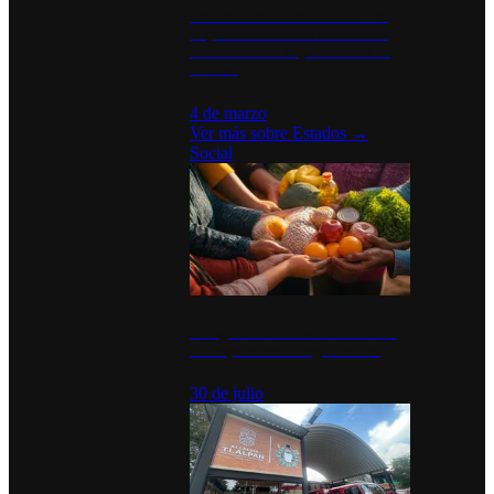
Desinstalaciones de ChatGPT se
disparan en Estados Unidos tras
acuerdo con el Departamento de
Defensa
4 de marzo
Ver más sobre
Estados
→
Social
Tianguis del Bienestar Guerrero:
Un impulso social significativo
30 de julio