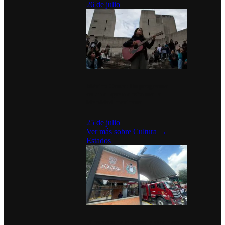
26 de julio
México Canta: Un programa
cultural que transforma la
identidad mexicana
25 de julio
Ver más sobre
Cultura
→
Estados
Diputados de Morena y alcaldesa