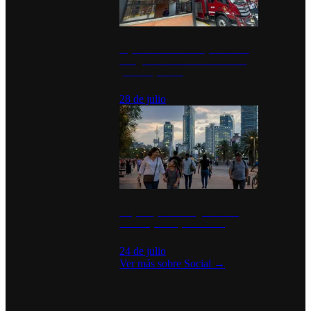
Diputados de Morena y alcaldesa
inauguran estación de bomberos
para los pueblos
28 de julio
La percepción de seguridad en
México y su impacto social
24 de julio
Ver más sobre
Social
→