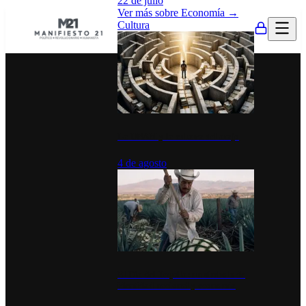
22 de julio
Ver más sobre
Economía
→
Cultura
La UNAM y la cultura del atajo
4 de agosto
El Día del Tequila: un símbolo de
identidad nacional y economía