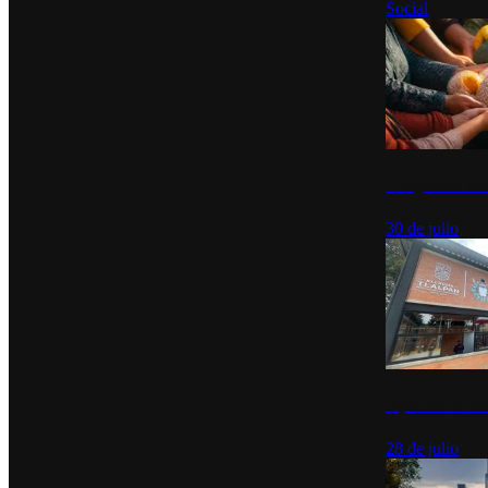
Social
Tianguis del Bie
30 de julio
Diputados de Mo
28 de julio