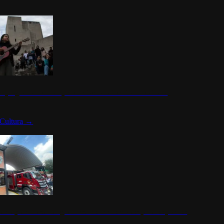
n programa cultural que transforma la identidad mexicana
Cultura
→
rena y alcaldesa inauguran estación de bomberos para los pueblos