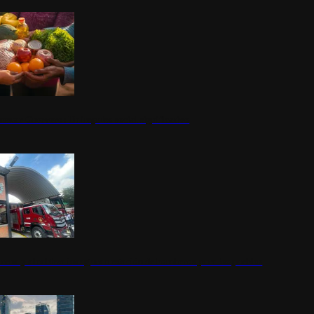
nestar Guerrero: Un impulso social significativo
rena y alcaldesa inauguran estación de bomberos para los pueblos