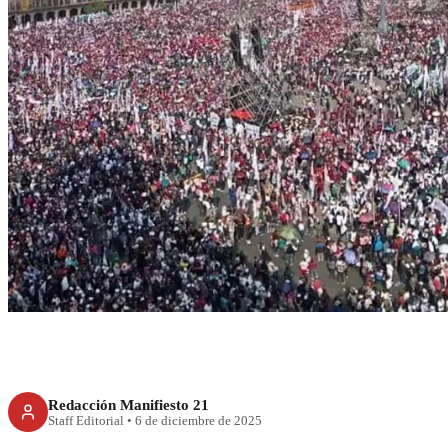
Sheinbaum regres
celebra siete año
Transformación a
llen
Redacción Manifiesto 21
Staff Editorial
•
6 de diciembre de 2025