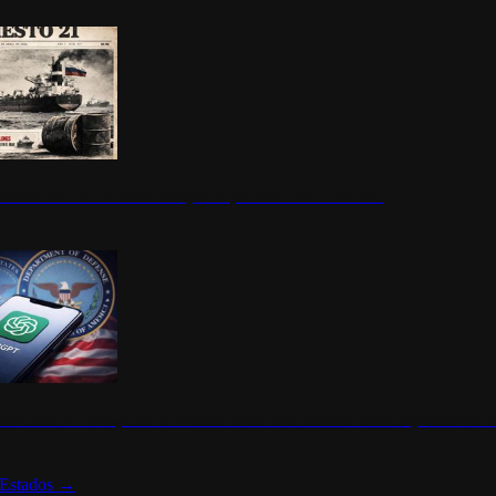
ermite durante un mes la compra de petróleo ruso en tránsito
s de ChatGPT se disparan en Estados Unidos tras acuerdo con el Departamento 
Estados
→