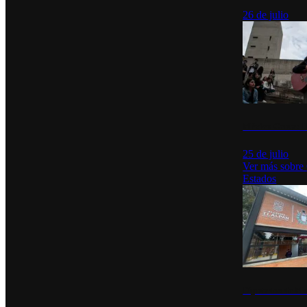
26 de julio
México Canta: U
25 de julio
Ver más sobre
Estados
Diputados de Mo