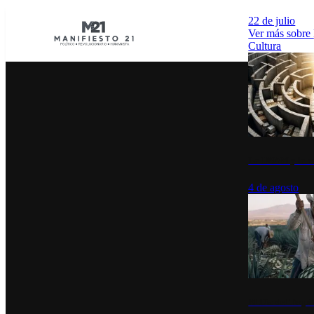
22 de julio
Ver más sobre
Cultura
La UNAM y la cu
4 de agosto
El Día del Tequi