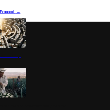
Economía
→
ltura del atajo
la: un símbolo de identidad nacional y economía