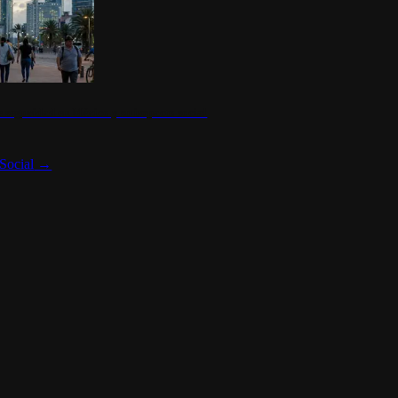
 seguridad en México y su impacto social
Social
→