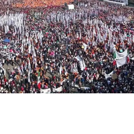
a al Zócalo y
s de la Cuarta
nte una plaza
a