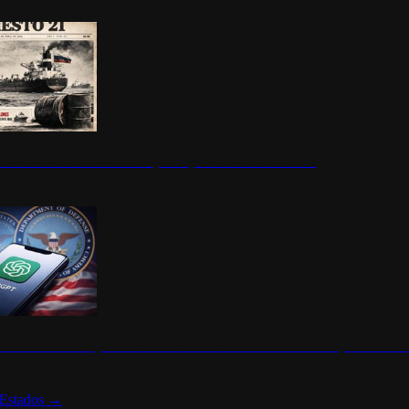
ermite durante un mes la compra de petróleo ruso en tránsito
s de ChatGPT se disparan en Estados Unidos tras acuerdo con el Departamento 
Estados
→