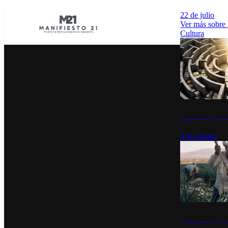
22 de julio
Ver más sobre
Cultura
La UNAM y la cu
4 de agosto
El Día del Tequi