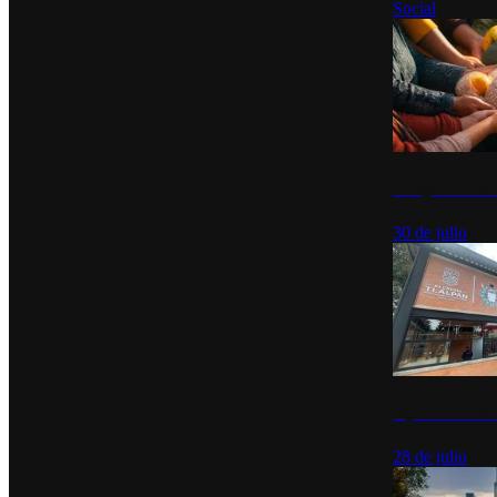
Social
Tianguis del Bie
30 de julio
Diputados de Mo
28 de julio