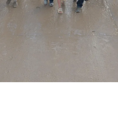
 cuatro ejes de
encia por lluvias
estados