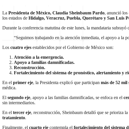
La
Presidenta de México, Claudia Sheinbaum Pardo
, anunció los
los estados de
Hidalgo, Veracruz, Puebla, Querétaro y San Luis P
Durante la conferencia matutina de este lunes, la mandataria subrayó q
“Seguimos trabajando en la atención inmediata, el apoyo a la pob
Los
cuatro ejes
establecidos por el Gobierno de México son:
Atención a la emergencia.
Apoyo a familias damnificadas.
Reconstrucción.
Fortalecimiento del sistema de pronóstico, alertamiento y ri
En el
primer eje
, la Presidenta explicó que participan
más de 52 mil 
médica.
El
segundo eje
, apoyo a las familias damnificadas, se enfoca en el
ce
sin intermediarios.
En el
tercer eje
, reconstrucción, Sheinbaum detalló que se prioriza la
tratamiento
.
Finalmente, el
cuarto eje
contempla el
fortalecimiento del sistema 