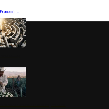
Economía
→
ltura del atajo
la: un símbolo de identidad nacional y economía