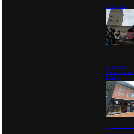
26 de julio
México Canta: U
25 de julio
Ver más sobre
Estados
Diputados de Mo