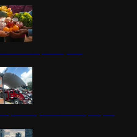
nestar Guerrero: Un impulso social significativo
rena y alcaldesa inauguran estación de bomberos para los pueblos