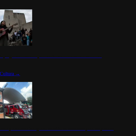
n programa cultural que transforma la identidad mexicana
Cultura
→
rena y alcaldesa inauguran estación de bomberos para los pueblos