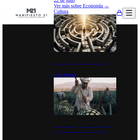
22 de julio
Ver más sobre
Economía
→
Cultura
La UNAM y la cultura del atajo
4 de agosto
El Día del Tequila: un símbolo de
identidad nacional y economía