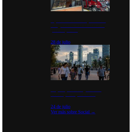
Diputados de Morena y alcaldesa
inauguran estación de bomberos
para los pueblos
28 de julio
La percepción de seguridad en
México y su impacto social
24 de julio
Ver más sobre
Social
→