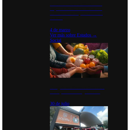
Desinstalaciones de ChatGPT se
disparan en Estados Unidos tras
acuerdo con el Departamento de
Defensa
4 de marzo
Ver más sobre
Estados
→
Social
Tianguis del Bienestar Guerrero:
Un impulso social significativo
30 de julio