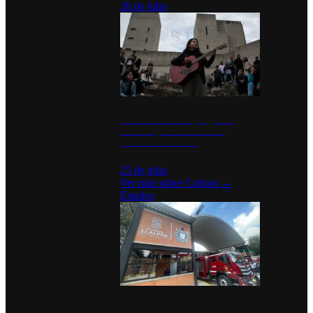
26 de julio
México Canta: Un programa
cultural que transforma la
identidad mexicana
25 de julio
Ver más sobre
Cultura
→
Estados
Diputados de Morena y alcaldesa