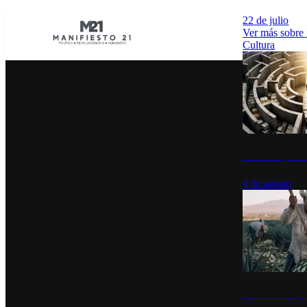
22 de julio
Ver más sobre
Cultura
La UNAM y la cu
4 de agosto
El Día del Tequi