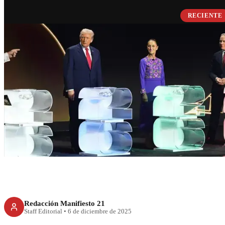
RECIENTE
Sheinbaum destaca
sede mundialista d
final de la Copa 
Redacción Manifiesto 21
Staff Editorial
•
6 de diciembre de 2025