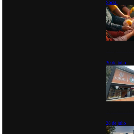
Social
Tianguis del Bie
30 de julio
Diputados de Mo
28 de julio