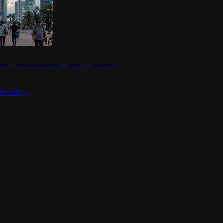
 seguridad en México y su impacto social
Social
→