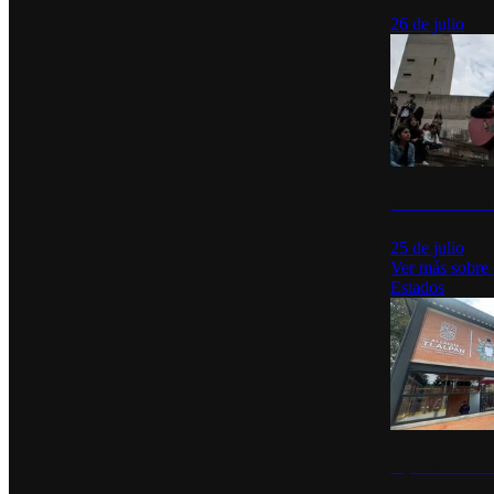
26 de julio
México Canta: U
25 de julio
Ver más sobre
Estados
Diputados de Mo