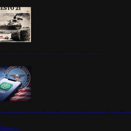
ermite durante un mes la compra de petróleo ruso en tránsito
s de ChatGPT se disparan en Estados Unidos tras acuerdo con el Departamento 
Estados
→