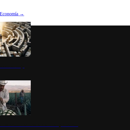
Economía
→
ltura del atajo
la: un símbolo de identidad nacional y economía