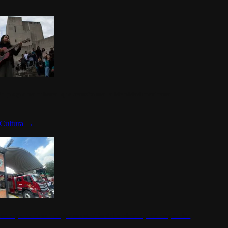
n programa cultural que transforma la identidad mexicana
Cultura
→
rena y alcaldesa inauguran estación de bomberos para los pueblos