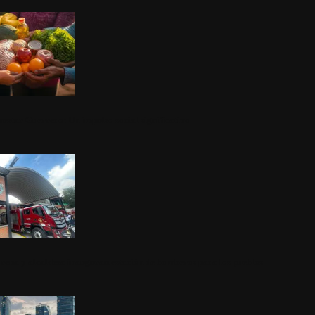
nestar Guerrero: Un impulso social significativo
rena y alcaldesa inauguran estación de bomberos para los pueblos