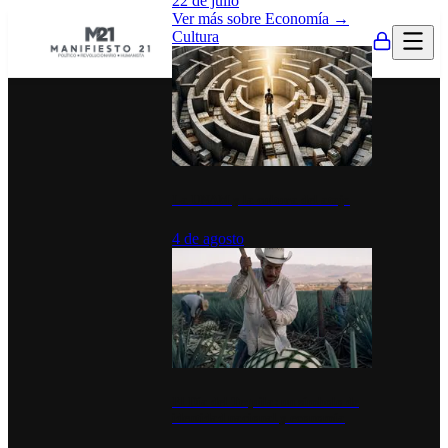
22 de julio
Ver más sobre
Economía
→
Cultura
La UNAM y la cultura del atajo
4 de agosto
El Día del Tequila: un símbolo de
identidad nacional y economía