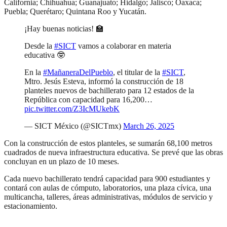
California; Chihuahua; Guanajuato; Hidalgo; Jalisco; Oaxaca;
Puebla; Querétaro; Quintana Roo y Yucatán.
¡Hay buenas noticias! 🏫
Desde la
#SICT
vamos a colaborar en materia
educativa 🤓
En la
#MañaneraDelPueblo
, el titular de la
#SICT
,
Mtro. Jesús Esteva, informó la construcción de 18
planteles nuevos de bachillerato para 12 estados de la
República con capacidad para 16,200…
pic.twitter.com/Z3IcMUkebK
— SICT México (@SICTmx)
March 26, 2025
Con la construcción de estos planteles, se sumarán 68,100 metros
cuadrados de nueva infraestructura educativa. Se prevé que las obras
concluyan en un plazo de 10 meses.
Cada nuevo bachillerato tendrá capacidad para 900 estudiantes y
contará con aulas de cómputo, laboratorios, una plaza cívica, una
multicancha, talleres, áreas administrativas, módulos de servicio y
estacionamiento.