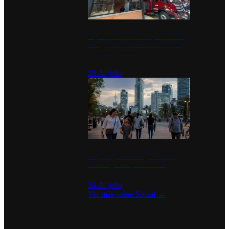
Diputados de Morena y alcaldesa
inauguran estación de bomberos
para los pueblos
28 de julio
La percepción de seguridad en
México y su impacto social
24 de julio
Ver más sobre
Social
→