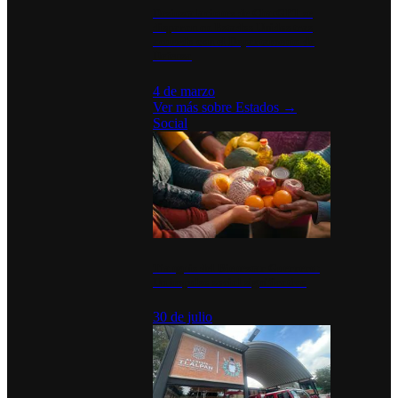
Desinstalaciones de ChatGPT se
disparan en Estados Unidos tras
acuerdo con el Departamento de
Defensa
4 de marzo
Ver más sobre
Estados
→
Social
Tianguis del Bienestar Guerrero:
Un impulso social significativo
30 de julio