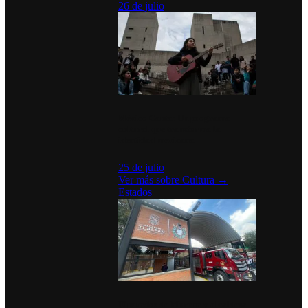
26 de julio
México Canta: Un programa
cultural que transforma la
identidad mexicana
25 de julio
Ver más sobre
Cultura
→
Estados
Diputados de Morena y alcaldesa