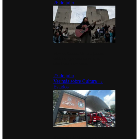
26 de julio
México Canta: Un programa
cultural que transforma la
identidad mexicana
25 de julio
Ver más sobre
Cultura
→
Estados
Diputados de Morena y alcaldesa