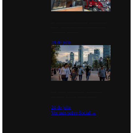
Diputados de Morena y alcaldesa
inauguran estación de bomberos
para los pueblos
28 de julio
La percepción de seguridad en
México y su impacto social
24 de julio
Ver más sobre
Social
→