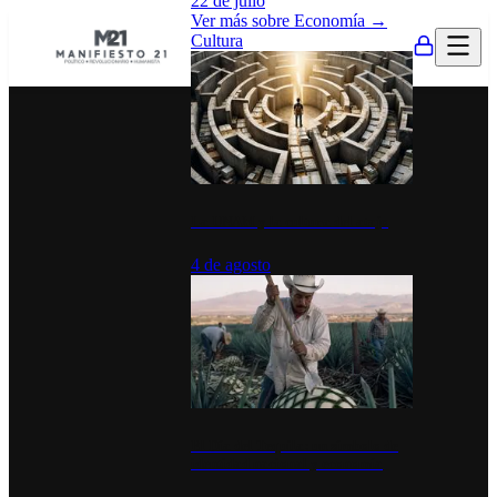
22 de julio
Ver más sobre
Economía
→
Cultura
La UNAM y la cultura del atajo
4 de agosto
El Día del Tequila: un símbolo de
identidad nacional y economía