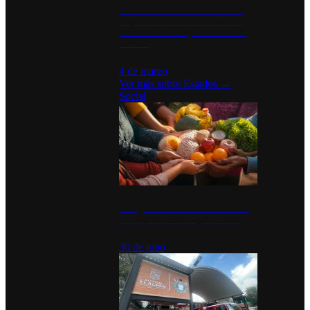
Desinstalaciones de ChatGPT se
disparan en Estados Unidos tras
acuerdo con el Departamento de
Defensa
4 de marzo
Ver más sobre
Estados
→
Social
Tianguis del Bienestar Guerrero:
Un impulso social significativo
30 de julio