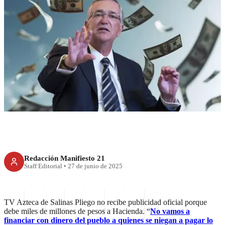
RECIENTE
Salinas Pliego adeuda 74 mil
mdp; se queja de censura pero
debe pagar: Sheinbaum
Redacción Manifiesto 21
Staff Editorial
•
27 de junio de 2025
TV Azteca de Salinas Pliego no recibe publicidad oficial porque
debe miles de millones de pesos a Hacienda. “
No vamos a
financiar con dinero del pueblo a quienes se niegan a pagar lo