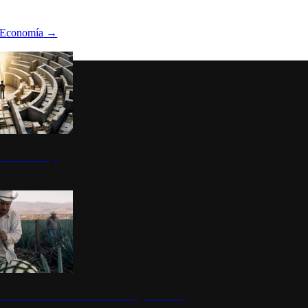
Economía
→
ltura del atajo
la: un símbolo de identidad nacional y economía