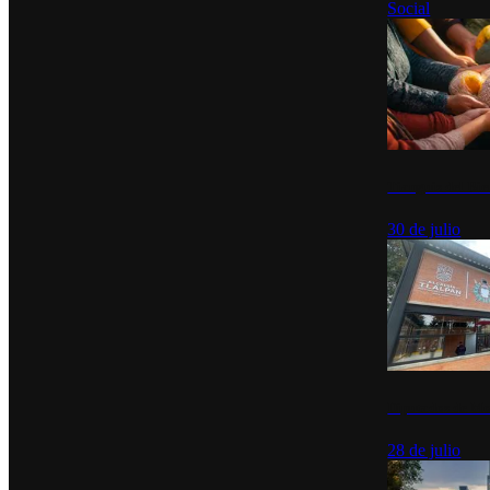
Social
Tianguis del Bie
30 de julio
Diputados de Mo
28 de julio