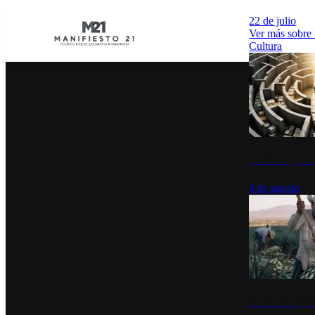
22 de julio
Ver más sobre
Cultura
La UNAM y la cu
4 de agosto
El Día del Tequi