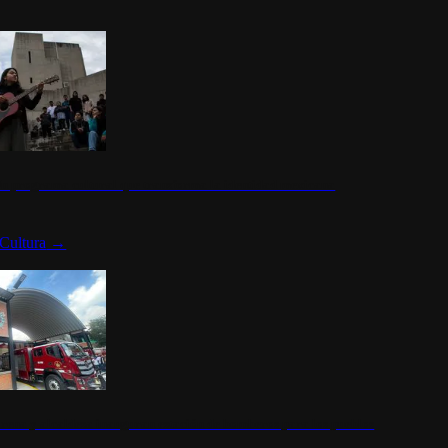
n programa cultural que transforma la identidad mexicana
Cultura
→
rena y alcaldesa inauguran estación de bomberos para los pueblos