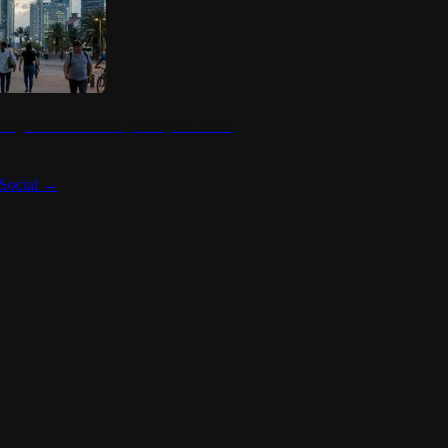
 seguridad en México y su impacto social
Social
→