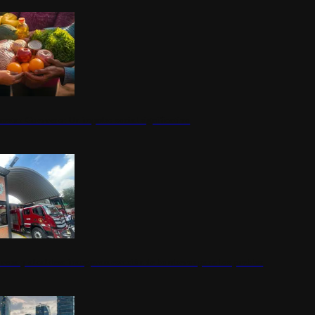
nestar Guerrero: Un impulso social significativo
rena y alcaldesa inauguran estación de bomberos para los pueblos