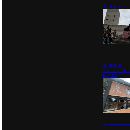
26 de julio
México Canta: U
25 de julio
Ver más sobre
Estados
Diputados de Mo