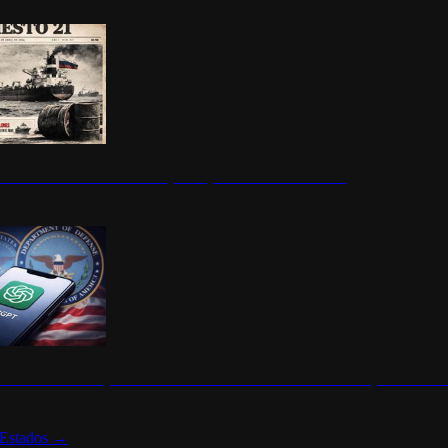
ermite durante un mes la compra de petróleo ruso en tránsito
s de ChatGPT se disparan en Estados Unidos tras acuerdo con el Departamento 
Estados
→