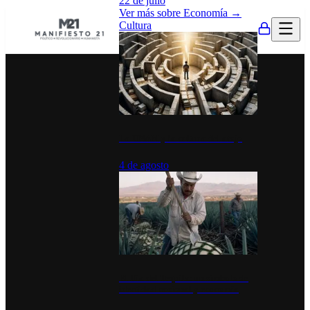
22 de julio
Ver más sobre
Economía
→
Cultura
La UNAM y la cultura del atajo
4 de agosto
El Día del Tequila: un símbolo de
identidad nacional y economía