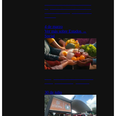
Desinstalaciones de ChatGPT se
disparan en Estados Unidos tras
acuerdo con el Departamento de
Defensa
4 de marzo
Ver más sobre
Estados
→
Social
Tianguis del Bienestar Guerrero:
Un impulso social significativo
30 de julio