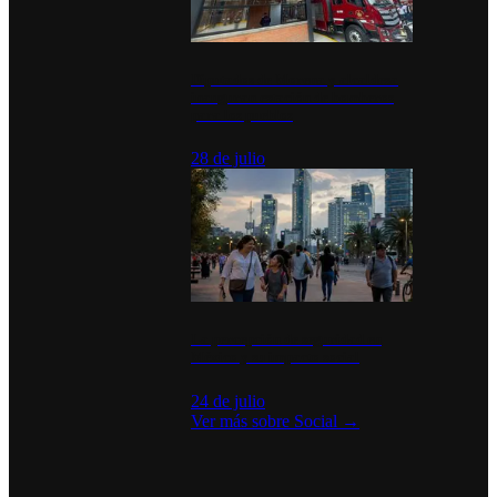
Diputados de Morena y alcaldesa
inauguran estación de bomberos
para los pueblos
28 de julio
La percepción de seguridad en
México y su impacto social
24 de julio
Ver más sobre
Social
→