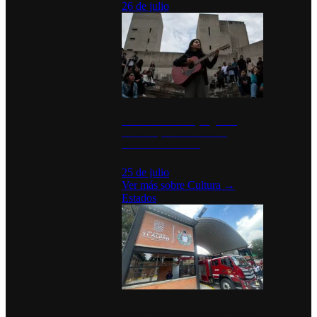
26 de julio
México Canta: Un programa
cultural que transforma la
identidad mexicana
25 de julio
Ver más sobre
Cultura
→
Estados
Diputados de Morena y alcaldesa