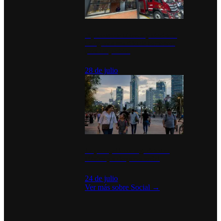
Diputados de Morena y alcaldesa
inauguran estación de bomberos
para los pueblos
28 de julio
La percepción de seguridad en
México y su impacto social
24 de julio
Ver más sobre
Social
→