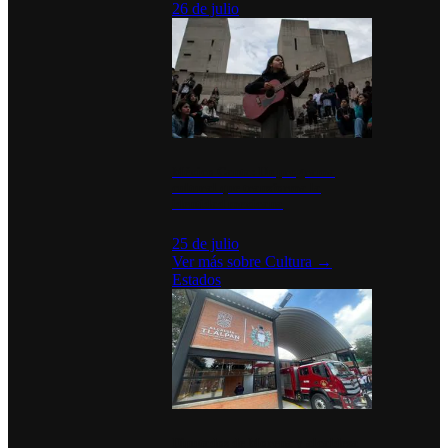
26 de julio
México Canta: Un programa
cultural que transforma la
identidad mexicana
25 de julio
Ver más sobre
Cultura
→
Estados
Diputados de Morena y alcaldesa