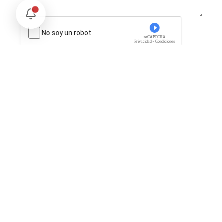
No soy un robot
reCAPTCHA
Privacidad - Condiciones
Enviar Comentario
Te puede interesar
Internacional
SpaceX Luna 2026: Implicaciones para la Exploración Espacial