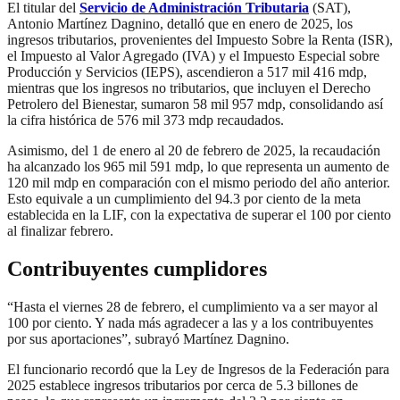
El titular del
Servicio de Administración Tributaria
(SAT),
Antonio Martínez Dagnino, detalló que en enero de 2025, los
ingresos tributarios, provenientes del Impuesto Sobre la Renta (ISR),
el Impuesto al Valor Agregado (IVA) y el Impuesto Especial sobre
Producción y Servicios (IEPS), ascendieron a 517 mil 416 mdp,
mientras que los ingresos no tributarios, que incluyen el Derecho
Petrolero del Bienestar, sumaron 58 mil 957 mdp, consolidando así
la cifra histórica de 576 mil 373 mdp recaudados.
Asimismo, del 1 de enero al 20 de febrero de 2025, la recaudación
ha alcanzado los 965 mil 591 mdp, lo que representa un aumento de
120 mil mdp en comparación con el mismo periodo del año anterior.
Esto equivale a un cumplimiento del 94.3 por ciento de la meta
establecida en la LIF, con la expectativa de superar el 100 por ciento
al finalizar febrero.
Contribuyentes cumplidores
“Hasta el viernes 28 de febrero, el cumplimiento va a ser mayor al
100 por ciento. Y nada más agradecer a las y a los contribuyentes
por sus aportaciones”, subrayó Martínez Dagnino.
El funcionario recordó que la Ley de Ingresos de la Federación para
2025 establece ingresos tributarios por cerca de 5.3 billones de