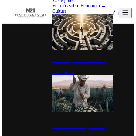
22 de julio
Ver más sobre
Economía
→
Cultura
La UNAM y la cultura del atajo
4 de agosto
El Día del Tequila: un símbolo de
identidad nacional y economía