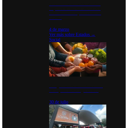
Desinstalaciones de ChatGPT se
disparan en Estados Unidos tras
acuerdo con el Departamento de
Defensa
4 de marzo
Ver más sobre
Estados
→
Social
Tianguis del Bienestar Guerrero:
Un impulso social significativo
30 de julio