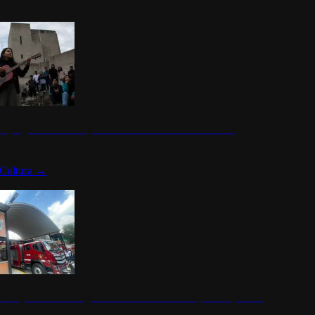
n programa cultural que transforma la identidad mexicana
Cultura
→
rena y alcaldesa inauguran estación de bomberos para los pueblos