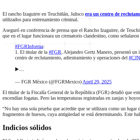
El rancho Izaguirre en Teuchitlán, Jalisco
era un centro de recluta
utilizados para entrenamiento criminal.
Aseguró en conferencia de prensa que el Rancho Izaguirre, de Teuchit
que en el lugar funcionara un crematorio clandestino, como señalaron 
#FGRInforma
:
1. El titular de la
#FGR
, Alejandro Gertz Manero, presentó un i
centro de reclutamiento, adiestramiento y operaciones del
#CJ
▶️…
— FGR México (@FGRMexico)
April 29, 2025
El titular de la Fiscalía General de la República (FGR) detalló que 
encendían fogatas. Pero las temperaturas registradas en zanjas y hoy
“No hay una sola prueba que acredite que se utilizara como un lugar 
fragmentos de huesos, cuya antigüedad se está determinando. Este hal
Indicios sólidos