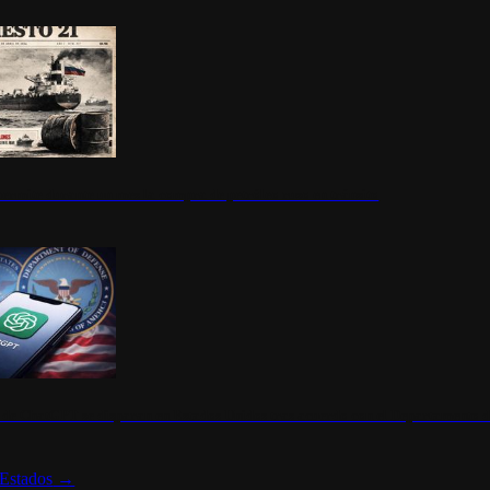
ermite durante un mes la compra de petróleo ruso en tránsito
s de ChatGPT se disparan en Estados Unidos tras acuerdo con el Departamento 
Estados
→