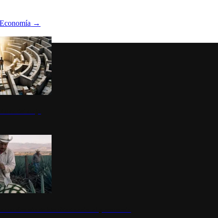
Economía
→
ltura del atajo
la: un símbolo de identidad nacional y economía