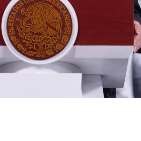
í era centro de
 CJNG confirma
z