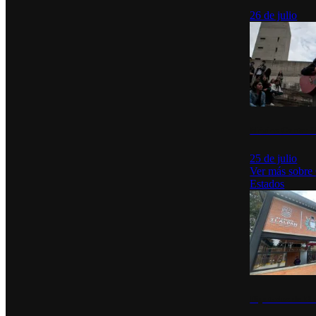
26 de julio
México Canta: U
25 de julio
Ver más sobre
Estados
Diputados de Mo