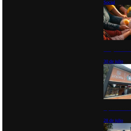
Social
Tianguis del Bie
30 de julio
Diputados de Mo
28 de julio