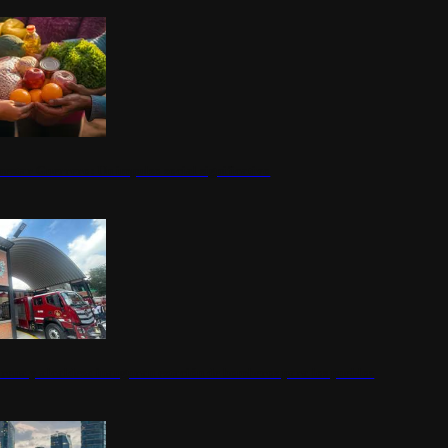
nestar Guerrero: Un impulso social significativo
rena y alcaldesa inauguran estación de bomberos para los pueblos