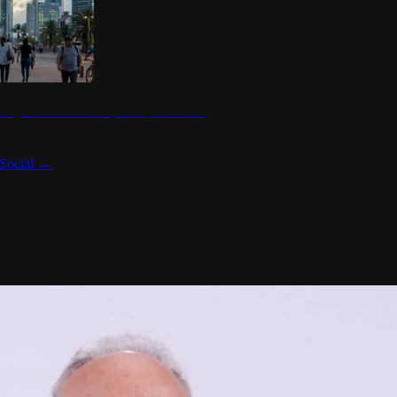
 seguridad en México y su impacto social
Social
→