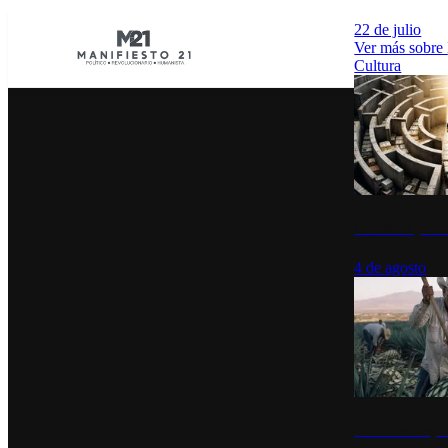
22 de julio
Ver más sobre
Cultura
La UNAM y la cu
4 de agosto
El Día del Tequi