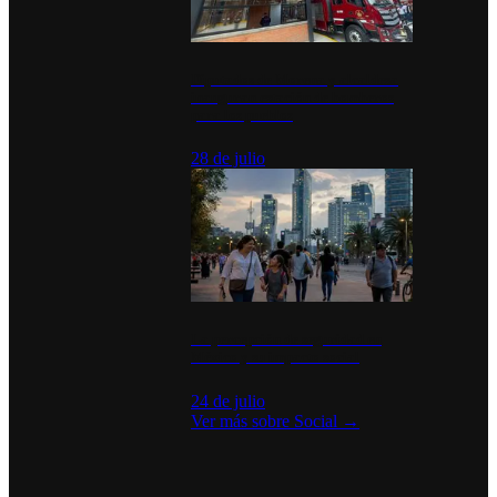
Diputados de Morena y alcaldesa
inauguran estación de bomberos
para los pueblos
28 de julio
La percepción de seguridad en
México y su impacto social
24 de julio
Ver más sobre
Social
→