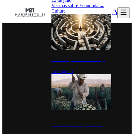
22 de julio
Ver más sobre
Economía
→
Cultura
La UNAM y la cultura del atajo
4 de agosto
El Día del Tequila: un símbolo de
identidad nacional y economía