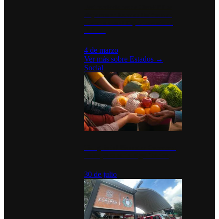
Desinstalaciones de ChatGPT se
disparan en Estados Unidos tras
acuerdo con el Departamento de
Defensa
4 de marzo
Ver más sobre
Estados
→
Social
Tianguis del Bienestar Guerrero:
Un impulso social significativo
30 de julio