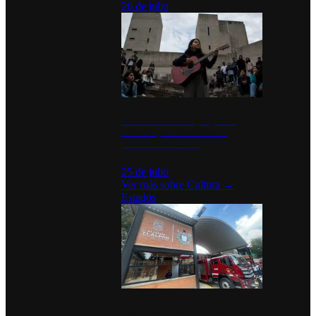
26 de julio
México Canta: Un programa
cultural que transforma la
identidad mexicana
25 de julio
Ver más sobre
Cultura
→
Estados
Diputados de Morena y alcaldesa