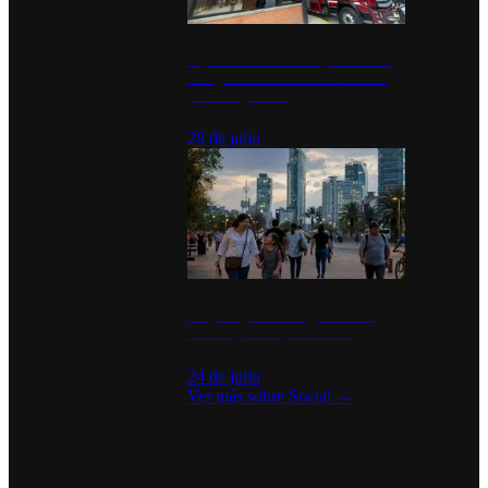
Diputados de Morena y alcaldesa
inauguran estación de bomberos
para los pueblos
28 de julio
La percepción de seguridad en
México y su impacto social
24 de julio
Ver más sobre
Social
→