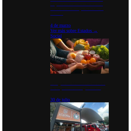
disparan en Estados Unidos tras
acuerdo con el Departamento de
Defensa
4 de marzo
Ver más sobre
Estados
→
Social
Tianguis del Bienestar Guerrero:
Un impulso social significativo
30 de julio