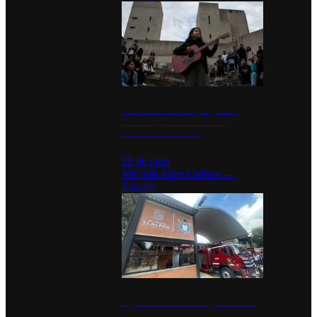
México Canta: Un programa
cultural que transforma la
identidad mexicana
25 de julio
Ver más sobre
Cultura
→
Estados
Diputados de Morena y alcaldesa
inauguran estación de bomberos