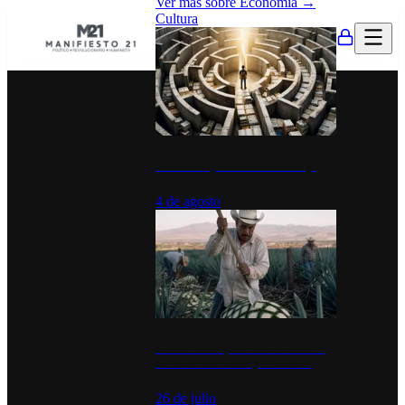
Ver más sobre
Economía
→
Cultura
La UNAM y la cultura del atajo
4 de agosto
El Día del Tequila: un símbolo de
identidad nacional y economía
26 de julio