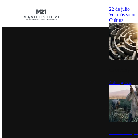
22 de julio
Ver más sobre
Cultura
La UNAM y la cu
4 de agosto
El Día del Tequi