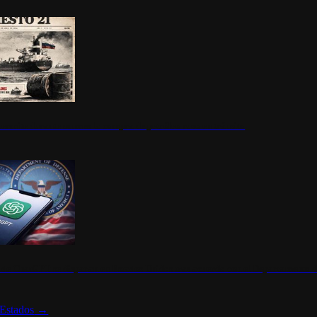
ermite durante un mes la compra de petróleo ruso en tránsito
s de ChatGPT se disparan en Estados Unidos tras acuerdo con el Departamento 
Estados
→