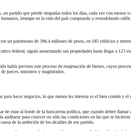
 un partido que pierde simpatías todos los días, cada vez con menos vo
es humanos, irrumpe en la vida del país comprando y remodelando edific
n un patrimonio de 396.4 millones de pesos, en 185 edificios y terrenos
tivo federal, siguió aumentando sus propiedades hasta llegar a 123 en 
rtido había previsto este proceso de enajenación de bienes, cuyos proce
n de jueces, ministros y magistrados.
as para hacer negocios, lo que menos les interesa es el bien común y el 
ar de estar al borde de la bancarrota política, que cuando deben llamar a
ría auditarse para conocer no sólo las condiciones en las que se hicieron
causa de la ambición de los alcaldes de ese partido.