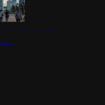
 seguridad en México y su impacto social
Social
→