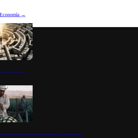
Economía
→
ltura del atajo
la: un símbolo de identidad nacional y economía