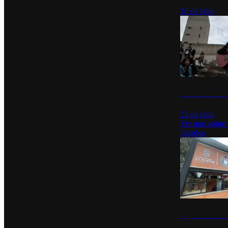
26 de julio
México Canta: U
25 de julio
Ver más sobre
Estados
Diputados de Mo