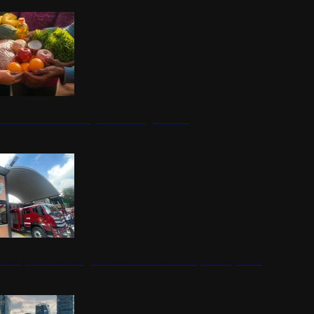
nestar Guerrero: Un impulso social significativo
rena y alcaldesa inauguran estación de bomberos para los pueblos