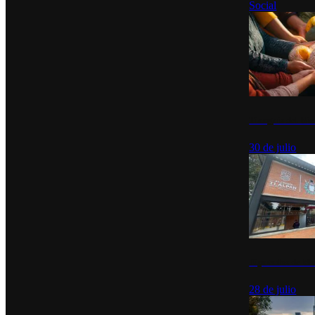
Social
Tianguis del Bie
30 de julio
Diputados de Mo
28 de julio