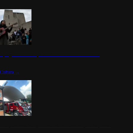
n programa cultural que transforma la identidad mexicana
Cultura
→
rena y alcaldesa inauguran estación de bomberos para los pueblos