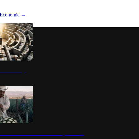
Economía
→
ltura del atajo
la: un símbolo de identidad nacional y economía