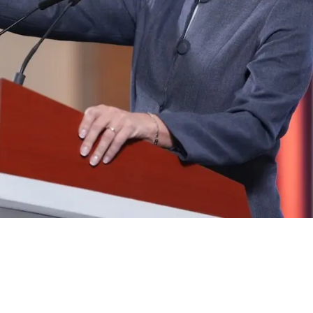
 extranjera;
ará reforma