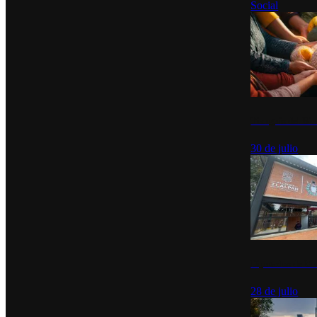
Social
Tianguis del Bie
30 de julio
Diputados de Mo
28 de julio