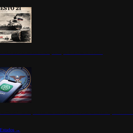
ermite durante un mes la compra de petróleo ruso en tránsito
s de ChatGPT se disparan en Estados Unidos tras acuerdo con el Departamento 
Estados
→