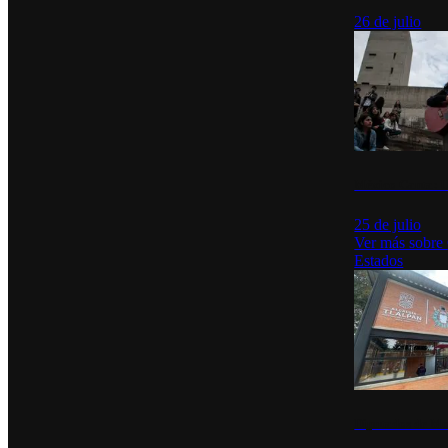
26 de julio
México Canta: U
25 de julio
Ver más sobre
Estados
Diputados de Mo