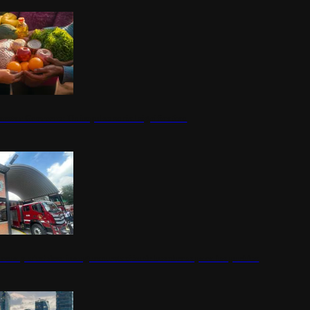
nestar Guerrero: Un impulso social significativo
rena y alcaldesa inauguran estación de bomberos para los pueblos