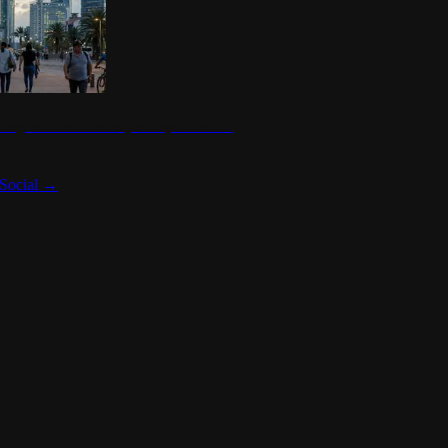
 seguridad en México y su impacto social
Social
→