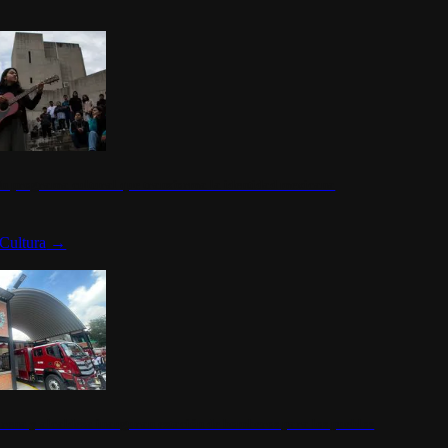
n programa cultural que transforma la identidad mexicana
Cultura
→
rena y alcaldesa inauguran estación de bomberos para los pueblos