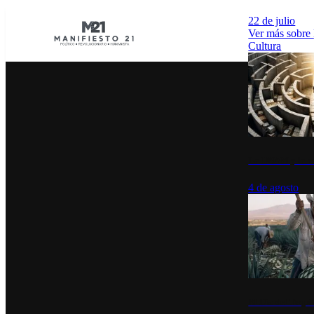
22 de julio
Ver más sobre
Cultura
La UNAM y la cu
4 de agosto
El Día del Tequi