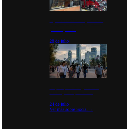
Diputados de Morena y alcaldesa
inauguran estación de bomberos
para los pueblos
28 de julio
La percepción de seguridad en
México y su impacto social
24 de julio
Ver más sobre
Social
→