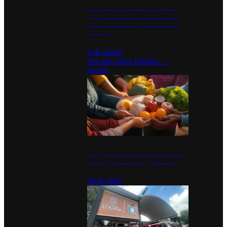
Desinstalaciones de ChatGPT se
disparan en Estados Unidos tras
acuerdo con el Departamento de
Defensa
4 de marzo
Ver más sobre
Estados
→
Social
Tianguis del Bienestar Guerrero:
Un impulso social significativo
30 de julio