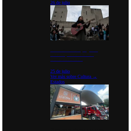
26 de julio
México Canta: Un programa
cultural que transforma la
identidad mexicana
25 de julio
Ver más sobre
Cultura
→
Estados
Diputados de Morena y alcaldesa