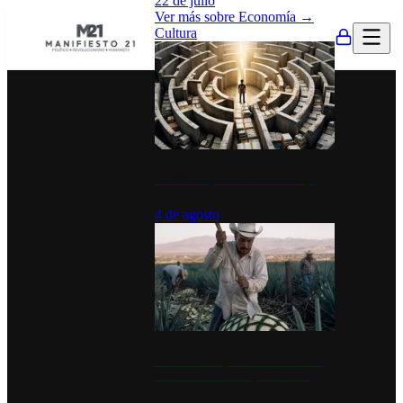
22 de julio
Ver más sobre
Economía
→
Cultura
La UNAM y la cultura del atajo
4 de agosto
El Día del Tequila: un símbolo de
identidad nacional y economía