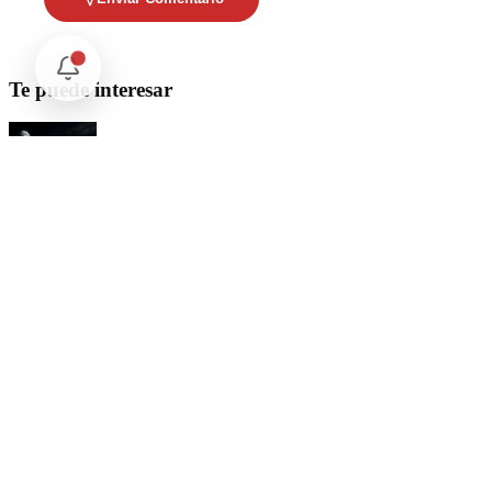
Te puede interesar
Internacional
SpaceX Luna 2026: Implicaciones para la Exploración Espacial
Internacional
El arbitraje internacional en México: un triunfo para la
soberanía