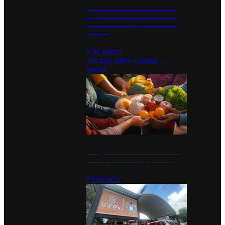
Desinstalaciones de ChatGPT se
disparan en Estados Unidos tras
acuerdo con el Departamento de
Defensa
4 de marzo
Ver más sobre
Estados
→
Social
Tianguis del Bienestar Guerrero:
Un impulso social significativo
30 de julio