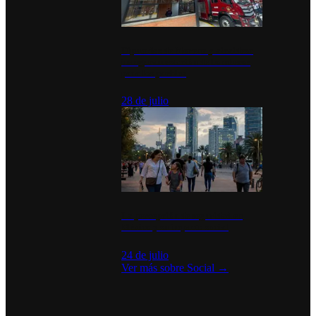
Diputados de Morena y alcaldesa
inauguran estación de bomberos
para los pueblos
28 de julio
La percepción de seguridad en
México y su impacto social
24 de julio
Ver más sobre
Social
→