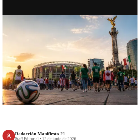
RECIENTE
México rompe récord turístico
con más de 34.5 millones de
visitantes
Redacción Manifiesto 21
Staff Editorial
•
12 de junio de 2026