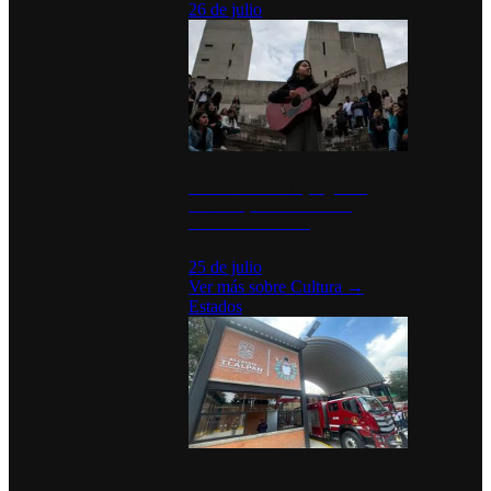
26 de julio
México Canta: Un programa
cultural que transforma la
identidad mexicana
25 de julio
Ver más sobre
Cultura
→
Estados
Diputados de Morena y alcaldesa