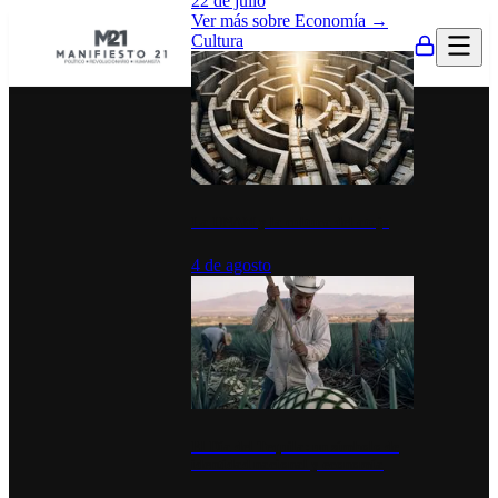
22 de julio
Ver más sobre
Economía
→
Cultura
La UNAM y la cultura del atajo
4 de agosto
El Día del Tequila: un símbolo de
identidad nacional y economía