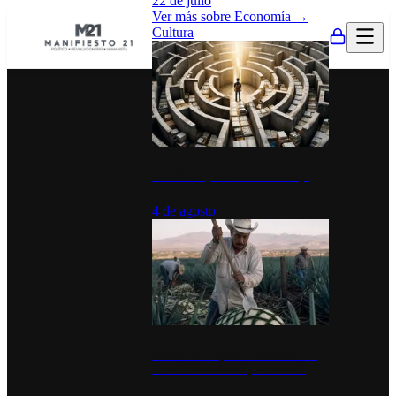
22 de julio
Ver más sobre
Economía
→
Cultura
La UNAM y la cultura del atajo
4 de agosto
El Día del Tequila: un símbolo de
identidad nacional y economía