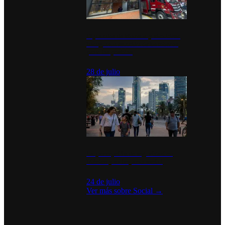
Diputados de Morena y alcaldesa
inauguran estación de bomberos
para los pueblos
28 de julio
La percepción de seguridad en
México y su impacto social
24 de julio
Ver más sobre
Social
→