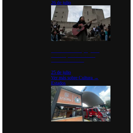
26 de julio
México Canta: Un programa
cultural que transforma la
identidad mexicana
25 de julio
Ver más sobre
Cultura
→
Estados
Diputados de Morena y alcaldesa