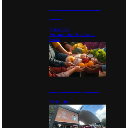
Desinstalaciones de ChatGPT se
disparan en Estados Unidos tras
acuerdo con el Departamento de
Defensa
4 de marzo
Ver más sobre
Estados
→
Social
Tianguis del Bienestar Guerrero:
Un impulso social significativo
30 de julio