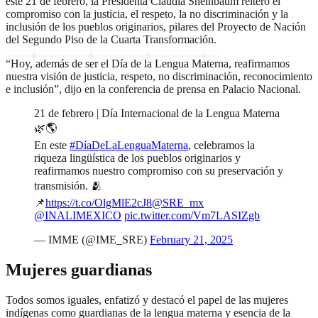
este 21 de febrero, la Presidenta Claudia Sheinbaum reiteró el
compromiso con la justicia, el respeto, la no discriminación y la
inclusión de los pueblos originarios, pilares del Proyecto de Nación
del Segundo Piso de la Cuarta Transformación.
“Hoy, además de ser el Día de la Lengua Materna, reafirmamos
nuestra visión de justicia, respeto, no discriminación, reconocimiento
e inclusión”, dijo en la conferencia de prensa en Palacio Nacional.
21 de febrero | Día Internacional de la Lengua Materna
🌿🌎
En este
#DíaDeLaLenguaMaterna
, celebramos la
riqueza lingüística de los pueblos originarios y
reafirmamos nuestro compromiso con su preservación y
transmisión. 🫂
📌
https://t.co/OlgMlE2cJ8
@SRE_mx
@INALIMEXICO
pic.twitter.com/Vm7LASIZgb
— IMME (@IME_SRE)
February 21, 2025
Mujeres guardianas
Todos somos iguales, enfatizó y destacó el papel de las mujeres
indígenas como guardianas de la lengua materna y esencia de la