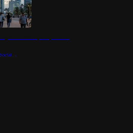
 seguridad en México y su impacto social
Social
→