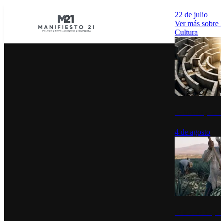
22 de julio
Ver más sobre
Cultura
La UNAM y la cu
4 de agosto
El Día del Tequi