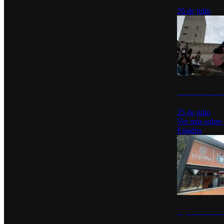
26 de julio
México Canta: U
25 de julio
Ver más sobre
Estados
Diputados de Mo