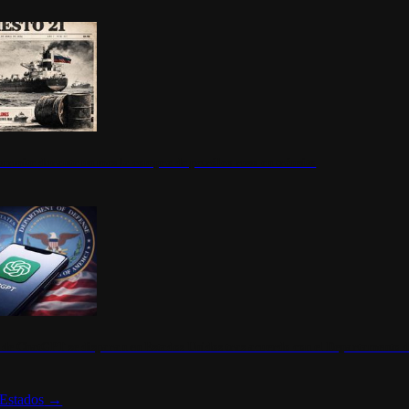
ermite durante un mes la compra de petróleo ruso en tránsito
s de ChatGPT se disparan en Estados Unidos tras acuerdo con el Departamento 
Estados
→