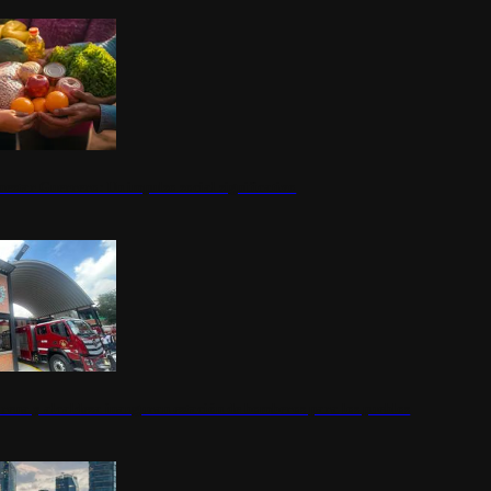
nestar Guerrero: Un impulso social significativo
rena y alcaldesa inauguran estación de bomberos para los pueblos