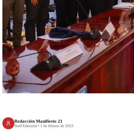
ECONOMÍA
México afina Plan 
de aranceles
Redacción Manifiesto 21
Staff Editorial
•
1 de febrero de 2025