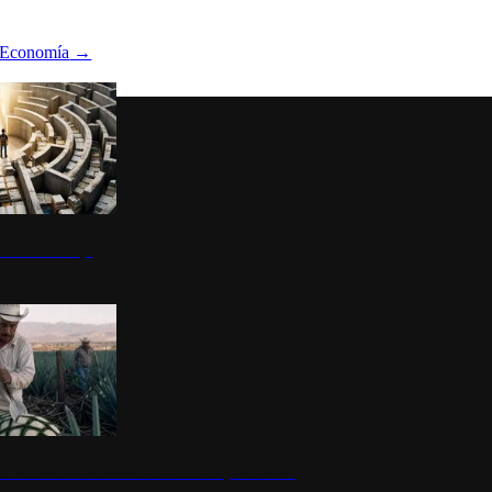
Economía
→
ltura del atajo
la: un símbolo de identidad nacional y economía