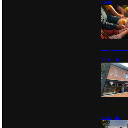
Social
Tianguis del Bie
30 de julio
Diputados de Mo
28 de julio