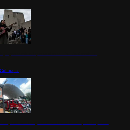
n programa cultural que transforma la identidad mexicana
Cultura
→
rena y alcaldesa inauguran estación de bomberos para los pueblos