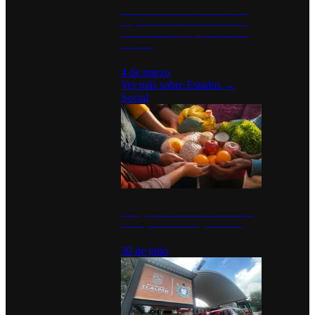
Desinstalaciones de ChatGPT se
disparan en Estados Unidos tras
acuerdo con el Departamento de
Defensa
4 de marzo
Ver más sobre
Estados
→
Social
Tianguis del Bienestar Guerrero:
Un impulso social significativo
30 de julio