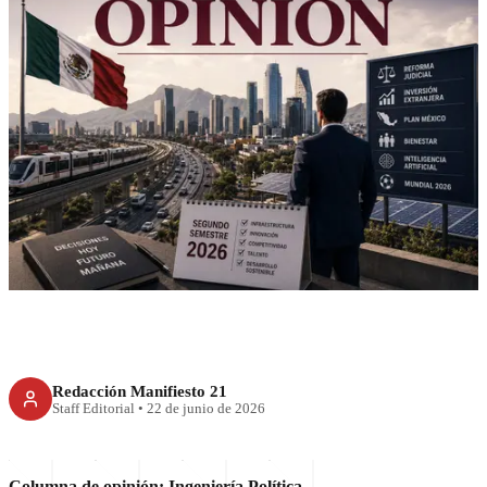
RECIENTE
México, a seis meses del cierre
Redacción Manifiesto 21
Staff Editorial
•
22 de junio de 2026
Columna de opinión: Ingeniería Política