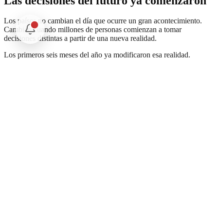
Las decisiones del futuro ya comenzaron
Los países no cambian el día que ocurre un gran acontecimiento.
Cambian cuando millones de personas comienzan a tomar
decisiones distintas a partir de una nueva realidad.
Los primeros seis meses del año ya modificaron esa realidad.
El cierre todavía no está escrito, pero las decisiones que lo definirán
ya comenzaron a tomarse.
Comprender las tendencias antes que los acontecimientos quizá sea
la ventaja más importante que mexicanas y mexicanos aún estamos a
tiempo de aprovechar.
Comentarios
Cargando comentarios...