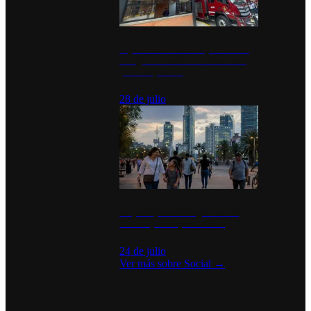
Diputados de Morena y alcaldesa
inauguran estación de bomberos
para los pueblos
28 de julio
La percepción de seguridad en
México y su impacto social
24 de julio
Ver más sobre
Social
→