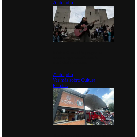
26 de julio
México Canta: Un programa
cultural que transforma la
identidad mexicana
25 de julio
Ver más sobre
Cultura
→
Estados
Diputados de Morena y alcaldesa