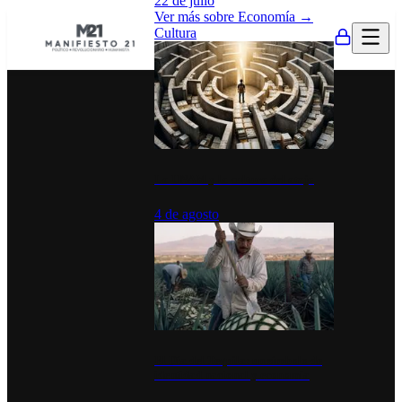
22 de julio
Ver más sobre
Economía
→
Cultura
La UNAM y la cultura del atajo
4 de agosto
El Día del Tequila: un símbolo de
identidad nacional y economía