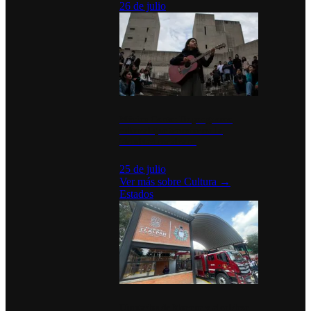
26 de julio
México Canta: Un programa
cultural que transforma la
identidad mexicana
25 de julio
Ver más sobre
Cultura
→
Estados
Diputados de Morena y alcaldesa