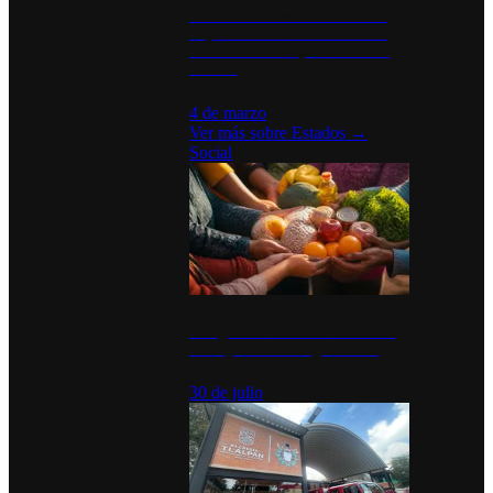
Desinstalaciones de ChatGPT se
disparan en Estados Unidos tras
acuerdo con el Departamento de
Defensa
4 de marzo
Ver más sobre
Estados
→
Social
Tianguis del Bienestar Guerrero:
Un impulso social significativo
30 de julio