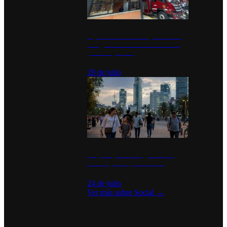
Diputados de Morena y alcaldesa
inauguran estación de bomberos
para los pueblos
28 de julio
La percepción de seguridad en
México y su impacto social
24 de julio
Ver más sobre
Social
→