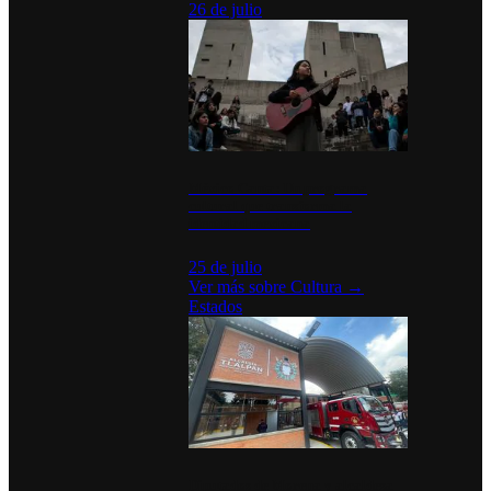
26 de julio
México Canta: Un programa
cultural que transforma la
identidad mexicana
25 de julio
Ver más sobre
Cultura
→
Estados
Diputados de Morena y alcaldesa