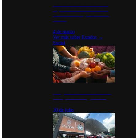
Desinstalaciones de ChatGPT se
disparan en Estados Unidos tras
acuerdo con el Departamento de
Defensa
4 de marzo
Ver más sobre
Estados
→
Social
Tianguis del Bienestar Guerrero:
Un impulso social significativo
30 de julio