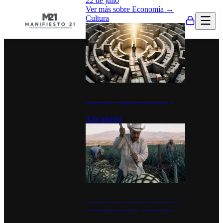
22 de julio
Ver más sobre
Economía
→
Cultura
La UNAM y la cultura del atajo
4 de agosto
El Día del Tequila: un símbolo de
identidad nacional y economía