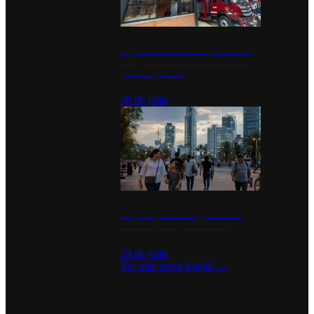
Diputados de Morena y alcaldesa
inauguran estación de bomberos
para los pueblos
28 de julio
La percepción de seguridad en
México y su impacto social
24 de julio
Ver más sobre
Social
→