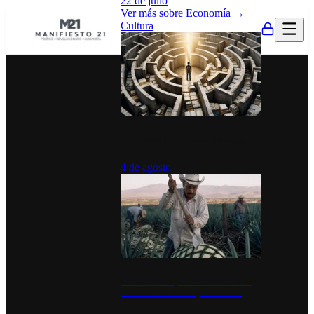
22 de julio
Ver más sobre
Economía
→
Cultura
La UNAM y la cultura del atajo
4 de agosto
El Día del Tequila: un símbolo de
identidad nacional y economía