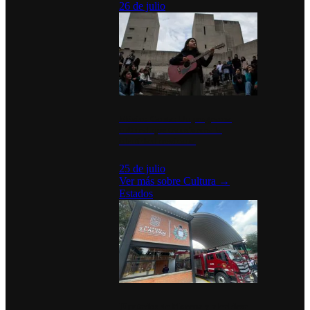
26 de julio
México Canta: Un programa
cultural que transforma la
identidad mexicana
25 de julio
Ver más sobre
Cultura
→
Estados
Diputados de Morena y alcaldesa