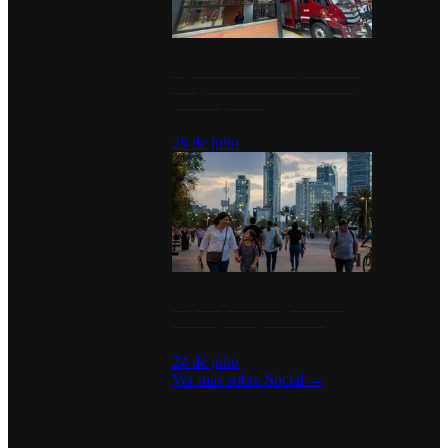
Diputados de Morena y alcaldesa
inauguran estación de bomberos
para los pueblos
28 de julio
La percepción de seguridad en
México y su impacto social
24 de julio
Ver más sobre
Social
→