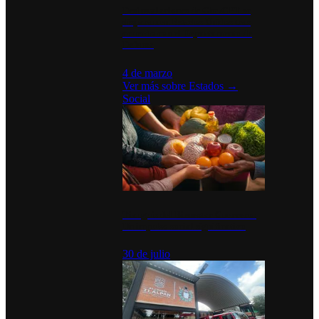
Desinstalaciones de ChatGPT se
disparan en Estados Unidos tras
acuerdo con el Departamento de
Defensa
4 de marzo
Ver más sobre
Estados
→
Social
Tianguis del Bienestar Guerrero:
Un impulso social significativo
30 de julio