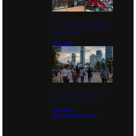
Diputados de Morena y alcaldesa
inauguran estación de bomberos
para los pueblos
28 de julio
La percepción de seguridad en
México y su impacto social
24 de julio
Ver más sobre
Social
→