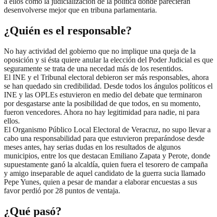
a ellos como la judicialización de la política donde parecieran
desenvolverse mejor que en tribuna parlamentaria.
¿Quién es el responsable
?
No hay actividad del gobierno que no implique una queja de la
oposición y si ésta quiere anular la elección del Poder Judicial es que
seguramente se trata de una necedad más de los resentidos.
El INE y el Tribunal electoral debieron ser más responsables, ahora
se han quedado sin credibilidad. Desde todos los ángulos políticos el
INE y las OPLEs estuvieron en medio del debate que terminaron
por desgastarse ante la posibilidad de que todos, en su momento,
fueron vencedores. Ahora no hay legitimidad para nadie, ni para
ellos.
El Organismo Público Local Electoral de Veracruz, no supo llevar a
cabo una responsabilidad para que estuvieron preparándose desde
meses antes, hay serias dudas en los resultados de algunos
municipios, entre los que destacan Emiliano Zapata y Perote, donde
supuestamente ganó la alcaldía, quien fuera el tesorero de campaña
y amigo inseparable de aquel candidato de la guerra sucia llamado
Pepe Yunes, quien a pesar de mandar a elaborar encuestas a sus
favor perdió por 28 puntos de ventaja.
¿Qué pasó?