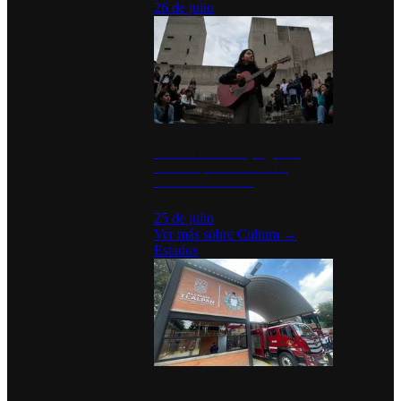
26 de julio
México Canta: Un programa
cultural que transforma la
identidad mexicana
25 de julio
Ver más sobre
Cultura
→
Estados
Diputados de Morena y alcaldesa