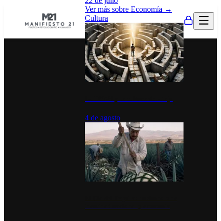
22 de julio
Ver más sobre
Economía
→
Cultura
La UNAM y la cultura del atajo
4 de agosto
El Día del Tequila: un símbolo de
identidad nacional y economía