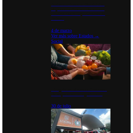
Desinstalaciones de ChatGPT se
disparan en Estados Unidos tras
acuerdo con el Departamento de
Defensa
4 de marzo
Ver más sobre
Estados
→
Social
Tianguis del Bienestar Guerrero:
Un impulso social significativo
30 de julio