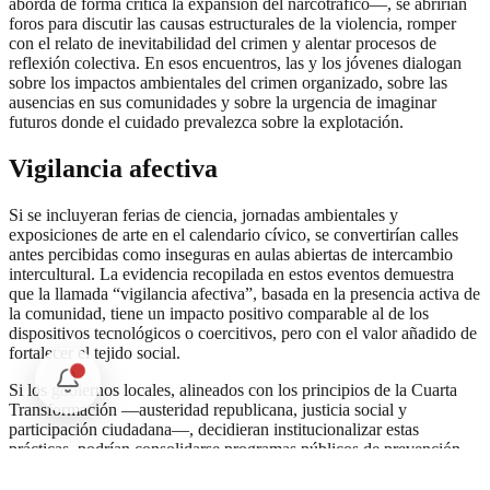
aborda de forma crítica la expansión del narcotráfico—, se abrirían
foros para discutir las causas estructurales de la violencia, romper
con el relato de inevitabilidad del crimen y alentar procesos de
reflexión colectiva. En esos encuentros, las y los jóvenes dialogan
sobre los impactos ambientales del crimen organizado, sobre las
ausencias en sus comunidades y sobre la urgencia de imaginar
futuros donde el cuidado prevalezca sobre la explotación.
Vigilancia afectiva
Si se incluyeran ferias de ciencia, jornadas ambientales y
exposiciones de arte en el calendario cívico, se convertirían calles
antes percibidas como inseguras en aulas abiertas de intercambio
intercultural. La evidencia recopilada en estos eventos demuestra
que la llamada “vigilancia afectiva”, basada en la presencia activa de
la comunidad, tiene un impacto positivo comparable al de los
dispositivos tecnológicos o coercitivos, pero con el valor añadido de
fortalecer el tejido social.
Si los gobiernos locales, alineados con los principios de la Cuarta
Transformación —austeridad republicana, justicia social y
participación ciudadana—, decidieran institucionalizar estas
prácticas, podrían consolidarse programas públicos de prevención
del delito con perspectiva ambiental. Para ello, sería necesario
establecer fondos específicos que apoyen a organizaciones