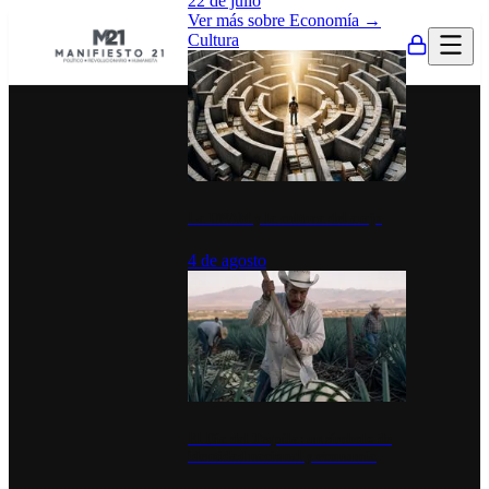
22 de julio
Ver más sobre
Economía
→
Cultura
La UNAM y la cultura del atajo
4 de agosto
El Día del Tequila: un símbolo de
identidad nacional y economía