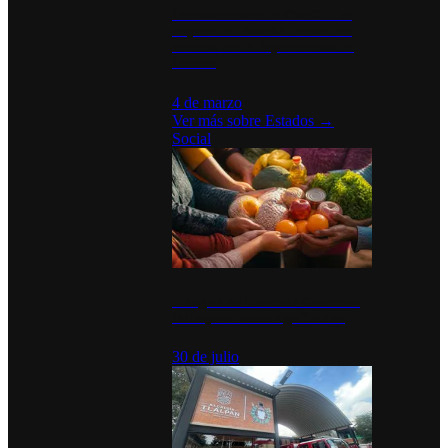
Desinstalaciones de ChatGPT se
disparan en Estados Unidos tras
acuerdo con el Departamento de
Defensa
4 de marzo
Ver más sobre
Estados
→
Social
Tianguis del Bienestar Guerrero:
Un impulso social significativo
30 de julio