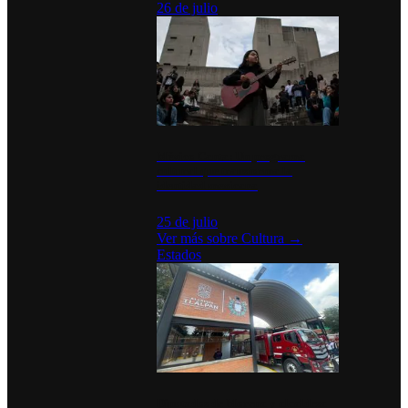
26 de julio
México Canta: Un programa
cultural que transforma la
identidad mexicana
25 de julio
Ver más sobre
Cultura
→
Estados
Diputados de Morena y alcaldesa