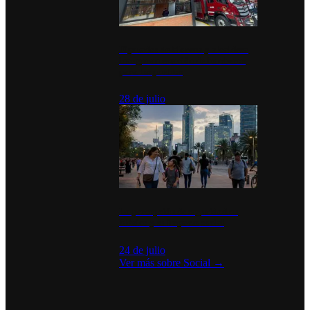
Diputados de Morena y alcaldesa
inauguran estación de bomberos
para los pueblos
28 de julio
La percepción de seguridad en
México y su impacto social
24 de julio
Ver más sobre
Social
→