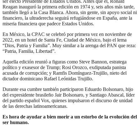
ser electo Presidente de Estados Unidos. Antes que él, Ronald
Reagan inauguró la primera edición en 1974 y, seis años más tarde,
también llegó a la Casa Blanca. Ahora, sin gente, sin apoyo social ni
financiero, la ultraderecha seguirá refugiándose en España, ante la
miseria financiera que padece Estados Unidos.
En México, la CPAC se celebró por primera vez en noviembre de
2022, en un hotel de Santa Fe, Ciudad de México, bajo el lema
“Dios, Patria y Familia”. Muy similar a la arenga del PAN que reza:
“Patria, Familia, Libertad”.
Aquella edición reunió a figuras como Steve Bannon, estratega
político y exasesor de Trump; Rosi Orozco, exdiputada panista
acusada de corrupción; y Ramfis Domínguez-Trujillo, nieto del
dictador dominicano Rafael Leónidas Trujillo.
Durante esa cumbre también participaron Eduardo Bolsonaro, hijo
del expresidente brasileño Jair Bolsonaro, y Santiago Abascal, líder
del partido español Vox, quienes impulsaron el discurso de unidad
de las derechas latinoamericanas.
Es hora de ayudar a bien morir a un estorbo de la evolución del
ser humano.