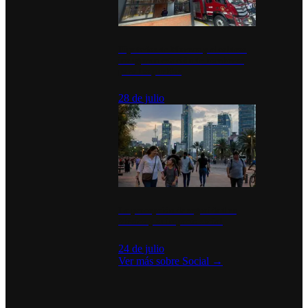
Diputados de Morena y alcaldesa
inauguran estación de bomberos
para los pueblos
28 de julio
La percepción de seguridad en
México y su impacto social
24 de julio
Ver más sobre
Social
→