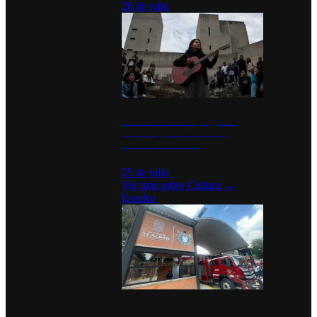
26 de julio
México Canta: Un programa
cultural que transforma la
identidad mexicana
25 de julio
Ver más sobre
Cultura
→
Estados
Diputados de Morena y alcaldesa