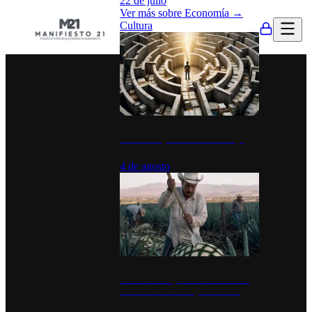
22 de julio
Ver más sobre
Economía
→
Cultura
La UNAM y la cultura del atajo
4 de agosto
El Día del Tequila: un símbolo de
identidad nacional y economía