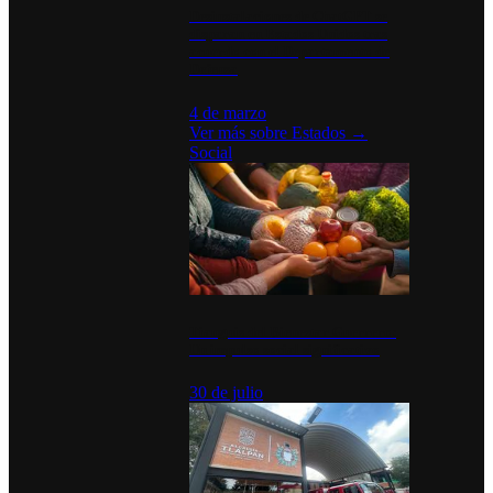
Desinstalaciones de ChatGPT se
disparan en Estados Unidos tras
acuerdo con el Departamento de
Defensa
4 de marzo
Ver más sobre
Estados
→
Social
Tianguis del Bienestar Guerrero:
Un impulso social significativo
30 de julio