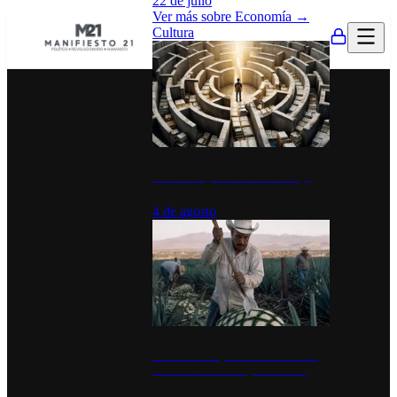
22 de julio
Ver más sobre
Economía
→
Cultura
La UNAM y la cultura del atajo
4 de agosto
El Día del Tequila: un símbolo de
identidad nacional y economía