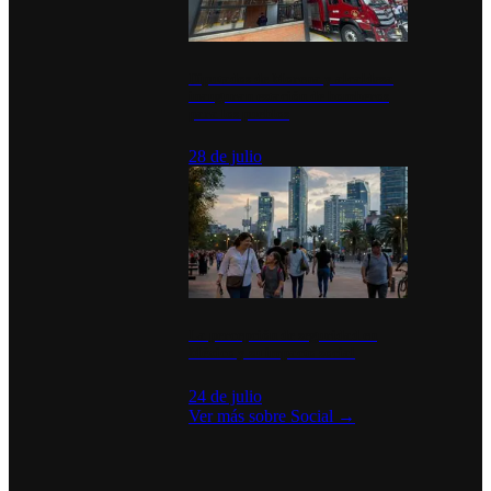
Diputados de Morena y alcaldesa
inauguran estación de bomberos
para los pueblos
28 de julio
La percepción de seguridad en
México y su impacto social
24 de julio
Ver más sobre
Social
→