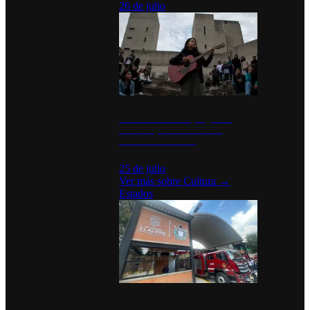
26 de julio
México Canta: Un programa
cultural que transforma la
identidad mexicana
25 de julio
Ver más sobre
Cultura
→
Estados
Diputados de Morena y alcaldesa