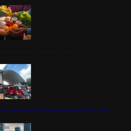
nestar Guerrero: Un impulso social significativo
rena y alcaldesa inauguran estación de bomberos para los pueblos