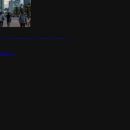
 seguridad en México y su impacto social
Social
→