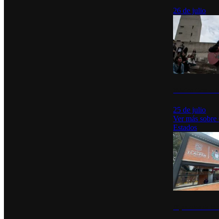
26 de julio
México Canta: U
25 de julio
Ver más sobre
Estados
Diputados de Mo