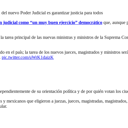
 del nuevo Poder Judicial es garantizar justicia para todos
ión judicial como “un muy buen ejercicio” democrático
que, aunque pe
 tarea principal de las nuevas ministras y ministros de la Suprema Cort
o en el país; la tarea de los nuevos jueces, magistrados y ministros será
.
pic.twitter.com/uWrK1daizK
independientemente de su orientación política y de por quién votan los c
s y mexicanos que eligieron a juezas, jueces, magistradas, magistrados,
lar.