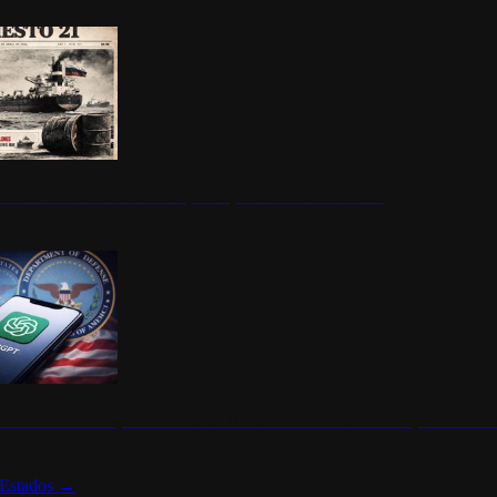
ermite durante un mes la compra de petróleo ruso en tránsito
s de ChatGPT se disparan en Estados Unidos tras acuerdo con el Departamento 
Estados
→