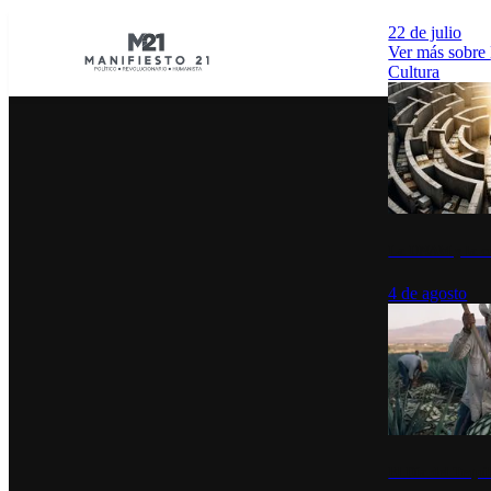
22 de julio
Ver más sobre
Cultura
La UNAM y la cu
4 de agosto
El Día del Tequi