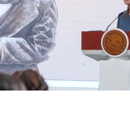
os, no política
nbaum; defiende
udicial