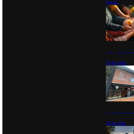
Social
Tianguis del Bie
30 de julio
Diputados de Mo
28 de julio