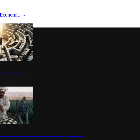
Economía
→
ltura del atajo
la: un símbolo de identidad nacional y economía