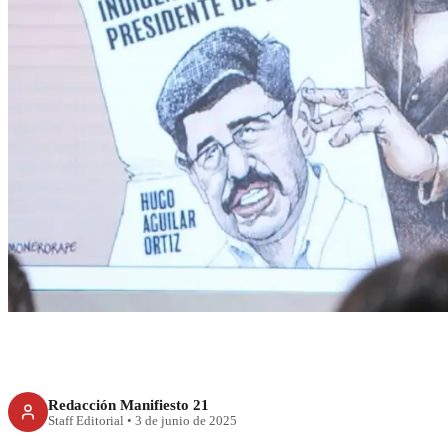
RECIENTE
“Justicia para tod
partidista”: Shei
elección j
Redacción Manifiesto 21
Staff Editorial
•
3 de junio de 2025