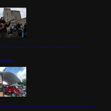
n programa cultural que transforma la identidad mexicana
Cultura
→
rena y alcaldesa inauguran estación de bomberos para los pueblos