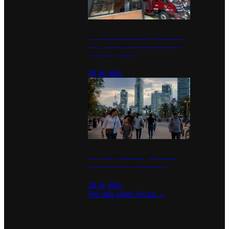
Diputados de Morena y alcaldesa
inauguran estación de bomberos
para los pueblos
28 de julio
La percepción de seguridad en
México y su impacto social
24 de julio
Ver más sobre
Social
→