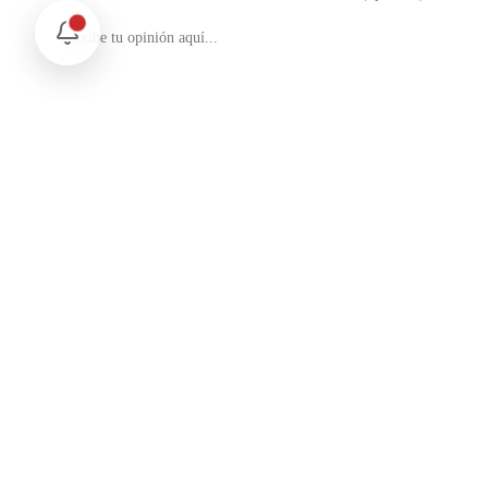
No soy un robot
reCAPTCHA
Privacidad - Condiciones
Enviar Comentario
Te puede interesar
Internacional
Relaciones México Perú: Un Nuevo Horizonte Diplomático