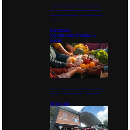
Desinstalaciones de ChatGPT se
disparan en Estados Unidos tras
acuerdo con el Departamento de
Defensa
4 de marzo
Ver más sobre
Estados
→
Social
Tianguis del Bienestar Guerrero:
Un impulso social significativo
30 de julio