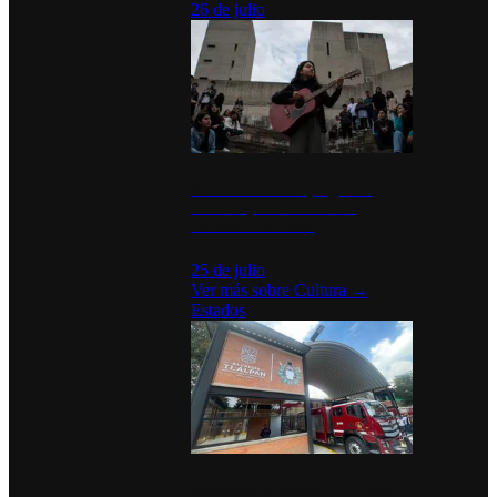
26 de julio
México Canta: Un programa
cultural que transforma la
identidad mexicana
25 de julio
Ver más sobre
Cultura
→
Estados
Diputados de Morena y alcaldesa