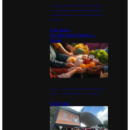
Desinstalaciones de ChatGPT se
disparan en Estados Unidos tras
acuerdo con el Departamento de
Defensa
4 de marzo
Ver más sobre
Estados
→
Social
Tianguis del Bienestar Guerrero:
Un impulso social significativo
30 de julio