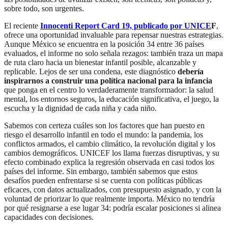
sobre todo, son urgentes.
El reciente
Innocenti Report Card 19, publicado por UNICE
F
,
ofrece una oportunidad invaluable para repensar nuestras estrategias.
Aunque México se encuentra en la posición 34 entre 36 países
evaluados, el informe no solo señala rezagos: también traza un mapa
de ruta claro hacia un bienestar infantil posible, alcanzable y
replicable. Lejos de ser una condena, este diagnóstico
debería
inspirarnos a construir una política nacional para la infancia
que ponga en el centro lo verdaderamente transformador: la salud
mental, los entornos seguros, la educación significativa, el juego, la
escucha y la dignidad de cada niña y cada niño.
Sabemos con certeza cuáles son los factores que han puesto en
riesgo el desarrollo infantil en todo el mundo: la pandemia, los
conflictos armados, el cambio climático, la revolución digital y los
cambios demográficos. UNICEF los llama fuerzas disruptivas, y su
efecto combinado explica la regresión observada en casi todos los
países del informe. Sin embargo, también sabemos que estos
desafíos pueden enfrentarse si se cuenta con políticas públicas
eficaces, con datos actualizados, con presupuesto asignado, y con la
voluntad de priorizar lo que realmente importa. México no tendría
por qué resignarse a ese lugar 34: podría escalar posiciones si alinea
capacidades con decisiones.