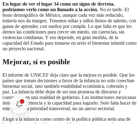
En lugar de ver el lugar 34 como un signo de derrota,
podríamos verlo como un llamado a la acción
. No es tarde. El
bono demográfico de México, aunque cada vez más reducido,
todavía nos da margen. Tenemos niñas y niños llenos de talento, con
ganas de aprender, con sueños por cumplir. Lo que falta es que les
demos las condiciones para crecer sin miedo, sin carencias, sin
violencias cotidianas. Y eso depende, en gran medida, de la
capacidad del Estado para tomarse en serio el bienestar infantil como
un proyecto nacional.
Mejorar, sí es posible
El informe de UNICEF deja claro que la mejora es posible. Que los
países que toman decisiones a favor de la infancia no solo cosechan
bienestar social, sino también estabilidad económica, cohesión y
paz. La infancia debe dejar de ser una promesa de discurso y
convertirse en una realidad de gobierno. Las instituciones mexicanas
tienen la experiencia y la capacidad para lograrlo. Solo falta hacer de
este tema una prioridad transversal, no un anexo sectorial.
Elegir a la infancia como centro de la política pública sería una de
las decisiones más sabias que podríamos tomar como país.
Significaría dar un mensaje claro: que este México sí quiere crecer
con dignidad, con empatía, con sentido de comunidad. Que no