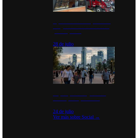
Diputados de Morena y alcaldesa
inauguran estación de bomberos
para los pueblos
28 de julio
La percepción de seguridad en
México y su impacto social
24 de julio
Ver más sobre
Social
→