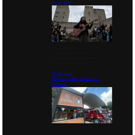
26 de julio
México Canta: Un programa
cultural que transforma la
identidad mexicana
25 de julio
Ver más sobre
Cultura
→
Estados
Diputados de Morena y alcaldesa