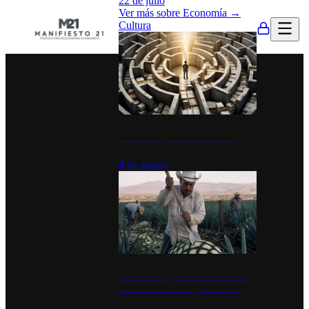
22 de julio
Ver más sobre
Economía
→
Cultura
La UNAM y la cultura del atajo
4 de agosto
El Día del Tequila: un símbolo de
identidad nacional y economía