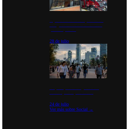
Diputados de Morena y alcaldesa
inauguran estación de bomberos
para los pueblos
28 de julio
La percepción de seguridad en
México y su impacto social
24 de julio
Ver más sobre
Social
→