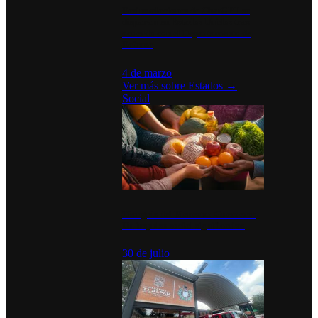
Desinstalaciones de ChatGPT se
disparan en Estados Unidos tras
acuerdo con el Departamento de
Defensa
4 de marzo
Ver más sobre
Estados
→
Social
Tianguis del Bienestar Guerrero:
Un impulso social significativo
30 de julio