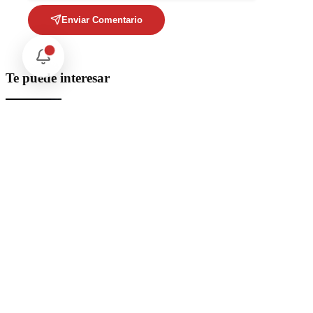
Enviar Comentario
Te puede interesar
Internacional
SpaceX Luna 2026: Implicaciones para la Exploración Espacial
Internacional
El arbitraje internacional en México: un triunfo para la
soberanía