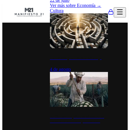
22 de julio
Ver más sobre
Economía
→
Cultura
La UNAM y la cultura del atajo
4 de agosto
El Día del Tequila: un símbolo de
identidad nacional y economía