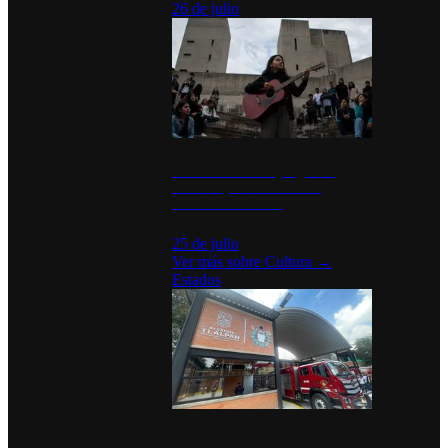
26 de julio
México Canta: Un programa
cultural que transforma la
identidad mexicana
25 de julio
Ver más sobre
Cultura
→
Estados
Diputados de Morena y alcaldesa