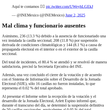
Aquí te contamos 👇🏽
pic.twitter.com/UWeyhLGEkJ
— @INEMexico (@INEMexico)
June 2, 2025
Mal clima y funcionario ausentes
Asimismo, 236 (13.3 %) debido a la ausencia de funcionariado una
vez instalada la casilla seccional; 208 (11.8 %) por suspensión
derivada de condiciones climatológicas y 144 (8.1 %) a causa de
propaganda electoral en el interior o en el exterior de la casilla
seccional.
Del total de incidentes, el 80.4 % se atendió y se resolvió de manera
satisfactoria, precisó la Secretaria Ejecutiva del INE.
Además, una vez concluido el cierre de la votación y de acuerdo
con el Sistema de Información sobre el Desarrollo de la Jornada
Electoral (SIJE), sólo 16 casillas no fueron instaladas, lo que
representa el 0.02 % del total aprobado.
Al presentar el Informe sobre la recepción de la votación y el
desarrollo de la Jornada Electoral, Arlett Espino informó que,
durante el transcurso del día, se determinó la suspensión definitiva
de 50 casillas seccionales, equivalentes al 0.05 % del total