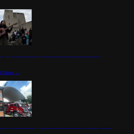
n programa cultural que transforma la identidad mexicana
Cultura
→
rena y alcaldesa inauguran estación de bomberos para los pueblos