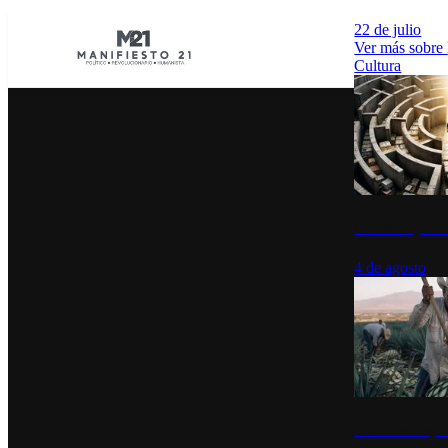
22 de julio
Ver más sobre
Cultura
La UNAM y la cu
4 de agosto
El Día del Tequi