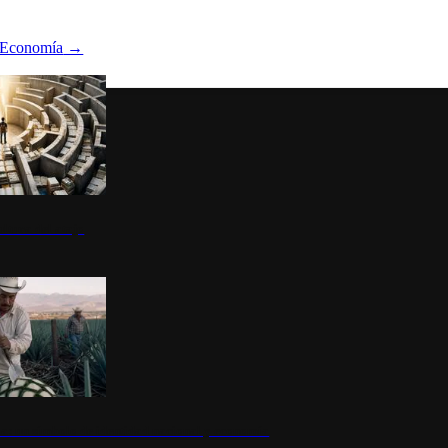
Economía
→
ltura del atajo
la: un símbolo de identidad nacional y economía