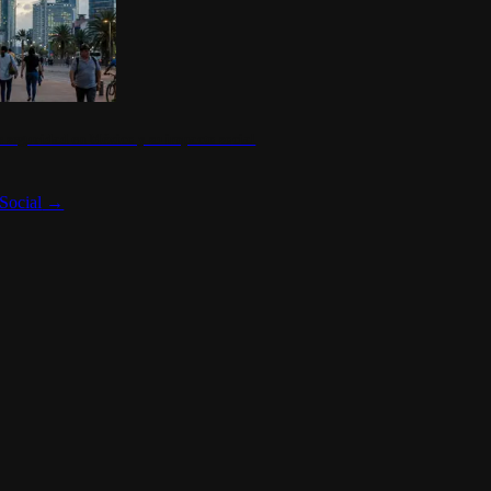
 seguridad en México y su impacto social
Social
→