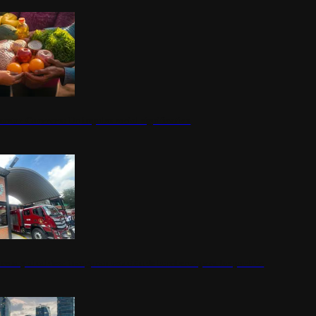
nestar Guerrero: Un impulso social significativo
rena y alcaldesa inauguran estación de bomberos para los pueblos