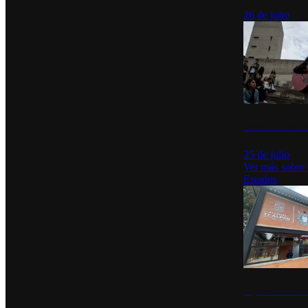
26 de julio
México Canta: U
25 de julio
Ver más sobre
Estados
Diputados de Mo