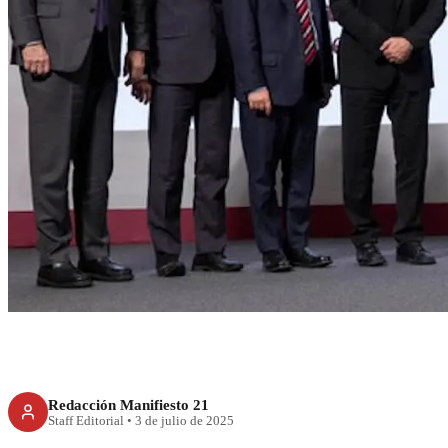
RECIENTE
Industria farmacéu
Plan Mé
Redacción Manifiesto 21
Staff Editorial
•
3 de julio de 2025