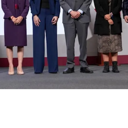
tica le entra al
xico