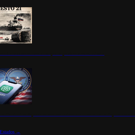
ermite durante un mes la compra de petróleo ruso en tránsito
s de ChatGPT se disparan en Estados Unidos tras acuerdo con el Departamento 
Estados
→