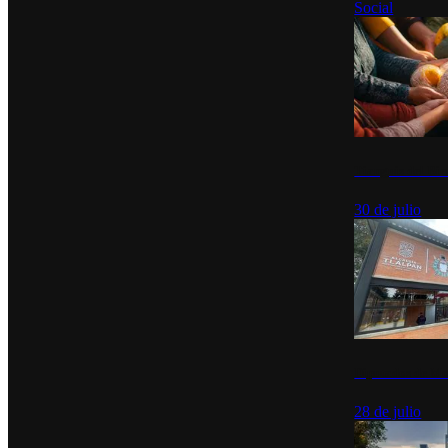
Social
Tianguis del Bie
30 de julio
Diputados de Mo
28 de julio