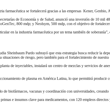
stria farmacéutica se fortalecerá gracias a las empresas Kener, Genb
secretarías de Economía y de Salud, anunció una inversión de 10 mil 4
GenTec, 800 mdp; y Neolsym, 500 mdp, con el objetivo de fortalecer la
cular en la industria farmacéutica por un tema también de soberanía”,
udia Sheinbaum Pardo subrayó que esta estrategia busca reducir la depe
 situaciones de riesgo, pero también para el fortalecimiento de nuestra
lanta de inyectables, instalará un centro de mezclas y servicios de ane
fraccionamiento de plasma en América Latina, lo que permitirá produci
lo de biofármacos, vacunas y coordinación con universidades, creando 
s primas e insumos clave para medicamentos, con 120 empleos directos 